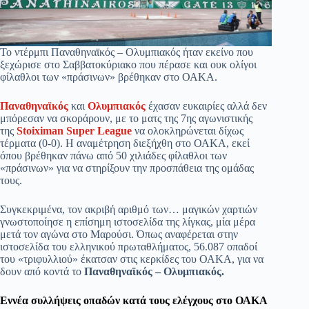
Το ντέρμπι Παναθηναϊκός – Ολυμπιακός ήταν εκείνο που
ξεχώρισε στο Σαββατοκύριακο που πέρασε και ουκ ολίγοι
φίλαθλοι των «πράσινων» βρέθηκαν στο ΟΑΚΑ.
Παναθηναϊκός
και
Ολυμπιακός
έχασαν ευκαιρίες αλλά δεν
μπόρεσαν να σκοράρουν, με το ματς της 7ης αγωνιστικής
της
Stoiximan Super League
να ολοκληρώνεται δίχως
τέρματα (0-0). Η αναμέτρηση διεξήχθη στο ΟΑΚΑ, εκεί
όπου βρέθηκαν πάνω από 50 χιλιάδες φίλαθλοι των
«πράσινων» για να στηρίξουν την προσπάθεια της ομάδας
τους.
Συγκεκριμένα, τον ακριβή αριθμό των… μαγικών χαρτιών
γνωστοποίησε η επίσημη ιστοσελίδα της λίγκας, μία μέρα
μετά τον αγώνα στο Μαρούσι. Όπως αναφέρεται στην
ιστοσελίδα του ελληνικού πρωταθλήματος, 56.087 οπαδοί
του «τριφυλλιού» έκατσαν στις κερκίδες του ΟΑΚΑ, για να
δουν από κοντά το
Παναθηναϊκός – Ολυμπιακός.
Εννέα συλλήψεις οπαδών κατά τους ελέγχους στο ΟΑΚΑ