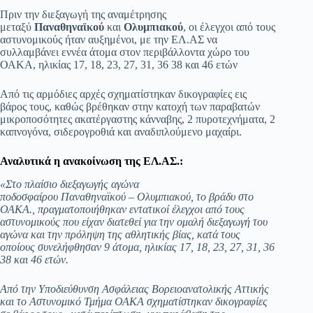
Πριν την διεξαγωγή της αναμέτρησης
μεταξύ
Παναθηναϊκού
και
Ολυμπιακού
, οι έλεγχοι από τους
αστυνομικούς ήταν αυξημένοι, με την ΕΛ.ΑΣ να
συλλαμβάνει εννέα άτομα στον περιβάλλοντα χώρο του
ΟΑΚΑ, ηλικίας 17, 18, 23, 27, 31, 36 38 και 46 ετών
Από τις αρμόδιες αρχές σχηματίστηκαν δικογραφίες εις
βάρος τους, καθώς βρέθηκαν στην κατοχή των παραβατών
μικροποσότητες ακατέργαστης κάνναβης, 2 πυροτεχνήματα, 2
καπνογόνα, σιδερογροθιά και αναδιπλούμενο μαχαίρι.
Αναλυτικά η ανακοίνωση της ΕΛ.ΑΣ.:
«Στο πλαίσιο διεξαγωγής αγώνα
ποδοσφαίρου Παναθηναϊκού – Ολυμπιακού, το βράδυ στο
ΟΑΚΑ., πραγματοποιήθηκαν εντατικοί έλεγχοι από τους
αστυνομικούς που είχαν διατεθεί για την ομαλή διεξαγωγή του
αγώνα και την πρόληψη της αθλητικής βίας, κατά τους
οποίους συνελήφθησαν 9 άτομα, ηλικίας 17, 18, 23, 27, 31, 36
38 και 46 ετών.
Από την Υποδιεύθυνση Ασφάλειας Βορειοανατολικής Αττικής
και το Αστυνομικό Τμήμα ΟΑΚΑ σχηματίστηκαν δικογραφίες