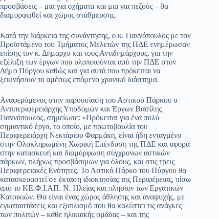
προσβάσεις – μια για οχήματα και μια για πεζούς – θα
διαμορφωθεί και χώρος στάθμευσης.
Κατά την διάρκεια της συνάντησης, ο κ. Γιαννόπουλος με τον
Προϊστάμενο του Τμήματος Μελετών της ΠΔΕ ενημέρωσαν
επίσης τον κ. Δήμαρχο και τους Αντιδημάρχους, για την
εξέλιξη των έργων που υλοποιούνται από την ΠΔΕ στον
Δήμο Πύργου καθώς και για αυτά που πρόκειται να
ξεκινήσουν το αμέσως επόμενο χρονικό διάστημα.
Αναφερόμενος στην παρουσίαση του Αστικού Πάρκου ο
Αντιπεριφερειάρχης Υποδομών και Έργων Βασίλης
Γιαννόπουλος, σημείωσε: «Πρόκειται για ένα πολύ
σημαντικό έργο, το οποίο, με πρωτοβουλία του
Περιφερειάρχη Νεκτάριου Φαρμάκη, είναι ήδη ενταγμένο
στην Ολοκληρωμένη Χωρική Επένδυση της ΠΔΕ και αφορά
στην κατασκευή και διαμόρφωση σύγχρονων αστικών
πάρκων, πλήρως προσβάσιμων για όλους, και στις τρεις
Περιφερειακές Ενότητες. Το Αστικό Πάρκο του Πύργου θα
κατασκευαστεί σε έκταση ιδιοκτησίας της Περιφέρειας, πίσω
από το ΚΕ.Φ.Ι.ΑΠ. Ν. Ηλείας και πλησίον των Εργατικών
Κατοικιών. Θα είναι ένας χώρος άθλησης και αναψυχής, με
εγκαταστάσεις και εξοπλισμό που θα καλύπτει τις ανάγκες
των πολιτών – κάθε ηλικιακής ομάδας – και της