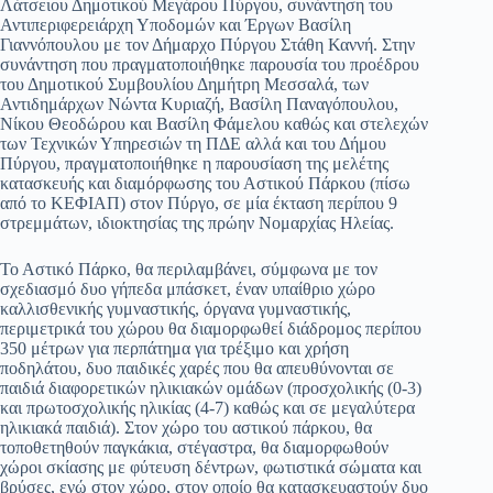
Λάτσειου Δημοτικού Μεγάρου Πύργου, συνάντηση του
Αντιπεριφερειάρχη Υποδομών και Έργων Βασίλη
Γιαννόπουλου με τον Δήμαρχο Πύργου Στάθη Καννή. Στην
συνάντηση που πραγματοποιήθηκε παρουσία του προέδρου
του Δημοτικού Συμβουλίου Δημήτρη Μεσσαλά, των
Αντιδημάρχων Νώντα Κυριαζή, Βασίλη Παναγόπουλου,
Νίκου Θεοδώρου και Βασίλη Φάμελου καθώς και στελεχών
των Τεχνικών Υπηρεσιών τη ΠΔΕ αλλά και του Δήμου
Πύργου, πραγματοποιήθηκε η παρουσίαση της μελέτης
κατασκευής και διαμόρφωσης του Αστικού Πάρκου (πίσω
από το ΚΕΦΙΑΠ) στον Πύργο, σε μία έκταση περίπου 9
στρεμμάτων, ιδιοκτησίας της πρώην Νομαρχίας Ηλείας.
Το Αστικό Πάρκο, θα περιλαμβάνει, σύμφωνα με τον
σχεδιασμό δυο γήπεδα μπάσκετ, έναν υπαίθριο χώρο
καλλισθενικής γυμναστικής, όργανα γυμναστικής,
περιμετρικά του χώρου θα διαμορφωθεί διάδρομος περίπου
350 μέτρων για περπάτημα για τρέξιμο και χρήση
ποδηλάτου, δυο παιδικές χαρές που θα απευθύνονται σε
παιδιά διαφορετικών ηλικιακών ομάδων (προσχολικής (0-3)
και πρωτοσχολικής ηλικίας (4-7) καθώς και σε μεγαλύτερα
ηλικιακά παιδιά). Στον χώρο του αστικού πάρκου, θα
τοποθετηθούν παγκάκια, στέγαστρα, θα διαμορφωθούν
χώροι σκίασης με φύτευση δέντρων, φωτιστικά σώματα και
βρύσες, ενώ στον χώρο, στον οποίο θα κατασκευαστούν δυο