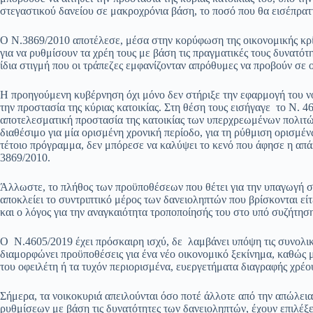
στεγαστικού δανείου σε μακροχρόνια βάση, το ποσό που θα εισέπραττ
Ο Ν.3869/2010 αποτέλεσε, μέσα στην κορύφωση της οικονομικής κρί
για να ρυθμίσουν τα χρέη τους με βάση τις πραγματικές τους δυνατότ
ίδια στιγμή που οι τράπεζες εμφανίζονταν απρόθυμες να προβούν σε 
Η προηγούμενη κυβέρνηση όχι μόνο δεν στήριξε την εφαρμογή του νό
την προστασία της κύριας κατοικίας. Στη θέση τους εισήγαγε το Ν. 4
αποτελεσματική προστασία της κατοικίας των υπερχρεωμένων πολιτ
διαθέσιμο για μία ορισμένη χρονική περίοδο, για τη ρύθμιση ορισ
τέτοιο πρόγραμμα, δεν μπόρεσε να καλύψει το κενό που άφησε η απάλ
3869/2010.
Άλλωστε, το πλήθος των προϋποθέσεων που θέτει για την υπαγωγή στι
αποκλείει το συντριπτικό μέρος των δανειοληπτών που βρίσκονται εί
και ο λόγος για την αναγκαιότητα τροποποίησής του στο υπό συζήτησ
Ο Ν.4605/2019 έχει πρόσκαιρη ισχύ, δε λαμβάνει υπόψη τις συνολικ
διαμορφώνει προϋποθέσεις για ένα νέο οικονομικό ξεκίνημα, καθώς
του οφειλέτη ή τα τυχόν περιορισμένα, ευεργετήματα διαγραφής χρέο
Σήμερα, τα νοικοκυριά απειλούνται όσο ποτέ άλλοτε από την απώλεια 
ρυθμίσεων με βάση τις δυνατότητες των δανειοληπτών, έχουν επιλέξε