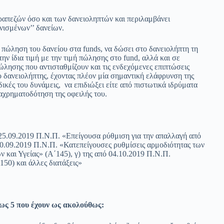
απεζών όσο και των δανειοληπτών και περιλαμβάνει
νισμένων’’ δανείων.
 πώληση του δανείου στα funds, να δώσει στο δανειολήπτη τη
την ίδια τιμή με την τιμή πώλησης στο fund, αλλά και σε
ώλησης που αντισταθμίζουν και τις ενδεχόμενες επιπτώσεις
 δανειολήπτης, έχοντας πλέον μία σημαντική ελάφρυνση της
δικές του δυνάμεις, να επιδιώξει είτε από πιστωτικά ιδρύματα
ναχρηματοδότηση της οφειλής του.
25.09.2019 Π.Ν.Π. «Επείγουσα ρύθμιση για την απαλλαγή από
30.09.2019 Π.Ν.Π. «Κατεπείγουσες ρυθμίσεις αρμοδιότητας των
και Υγείας» (Α΄145), γ) της από 04.10.2019 Π.Ν.Π.
50) και άλλες διατάξεις»
έως 5 που έχουν ως ακολούθως: