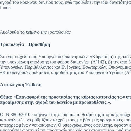
αγορά του κόκκινου δανείου τους, ενώ προβλέπει την ίδια δυνατότητα 
funds.
Ακολουθεί το κείμενο της τροπολογίας
Τροπολογία – Προσθήκη
Στο νομοσχέδιο του Υπουργείου Οικονομικών: «Κύρωση α) της από 
την υποχρέωση απόδοσης του φόρου διαμονής» (Α΄142), β) της από 
Υπουργείων Περιβάλλοντος και Ενέργειας, Εσωτερικών, Οικονομικών 
«Κατεπείγουσες ρυθμίσεις αρμοδιότητας του Υπουργείου Υγείας» (Α΄1
Αιτιολογική Έκθεση
Θέμα:
«
Επαναφορά της προστασίας της κύριας κατοικίας των 
προαίρεσης στην αγορά του δανείου με προϋποθέσεις.
».
Ο Ν.3869/2010 εισήγαγε στη χώρα μας το θεσμό της ατομικής πτώχε
καταναλωτές να ρυθμίζουν τα χρέη τους με βάση τις πραγματικές του
υπερχρεωμένων νοικοκυριών. Ο υπερχρεωμένος οφειλέτης, εφόσον εί
μπορούσε να αιτηθεί την προστασία της κύριας κατοικίας του, υπό τ