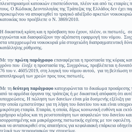
πλειστηριασμοί κατοικιών επισπεύδονται, πλέον και από τις εταιρίες
τους. Ο Κώδικας Δεοντολογίας της Τράπεζας της Ελλάδος δεν έχει π
προκειμένου να αποφευχθεί το τραγικό αδιέξοδο αρκετών νοικοκυριώ
κατοικίας που προέβλεπε ο Ν. 3869/2010.
Η δικαστική κρίση και η πρόσβαση που έχουν, πλέον, οι πιστωτές, σ
εγγυώνται και διασφαλίζουν την αξιόπιστη εφαρμογή του νόμου. Συ
στα υπερχρεωμένα νοικοκυριά μία στοιχειώδη διαπραγματευτική δύναμ
κατάλληλης ρύθμισης.
Με την
πρώτη παράγραφο
επαναφέρεται η προστασία της κύριας κα
χρόνο που έληξε η προστασία της. Συγχρόνως, προβλέπεται η δυνατό
76 του ν. 4605/2019, στη λογική του νόμου αυτού, για τη βελτίωση τ
αποπληρωμή των χρεών προς τους πιστωτές.
Με τη
δεύτερη παράγραφο
κατοχυρώνεται το δικαίωμα προαίρεσης τ
από τα αρμόδια όργανα της τράπεζας ή με δικαστική απόφαση ότι αυτό
υποχρεώσεις. Η πώληση των δανείων είναι μία δυσμενής εξέλιξη για τ
την οποία εμπιστεύτηκε για τη λήψη του δανείου του και είναι υποχρ
μικρότερη εταιρία. Εταιρία, η οποία, δίχως κοινωνική ευθύνη και εκτ
γρήγορο κέρδος και τη ρευστοποίηση των ασφαλειών του δανείου και
ισορροπημένης και μακρόχρονης πιστωτικής σχέσης με τον οφειλέτη.
και να ανταποκριθεί στις απαιτήσεις για κεφαλαιακή επάρκεια οδηγε
τελικά των περιουσιακών της στοιχείων.