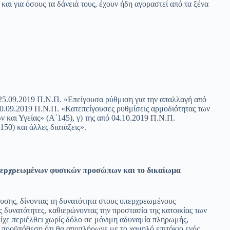
και για όσους τα δάνειά τους, έχουν ήδη αγοραστεί από τα ξένα
25.09.2019 Π.Ν.Π. «Επείγουσα ρύθμιση για την απαλλαγή από
30.09.2019 Π.Ν.Π. «Κατεπείγουσες ρυθμίσεις αρμοδιότητας των
και Υγείας» (Α΄145), γ) της από 04.10.2019 Π.Ν.Π.
50) και άλλες διατάξεις».
υπερχρεωμένων φυσικών προσώπων και το δικαίωμα
υσης, δίνοντας τη δυνατότητα στους υπερχρεωμένους
ς δυνατότητες, καθιερώνοντας την προστασία της κατοικίας των
χε περιέλθει χωρίς δόλο σε μόνιμη αδυναμία πληρωμής,
ην προϋπόθεση ότι θα αποπλήρωνε με το χαμηλό επιτόκιο ενός