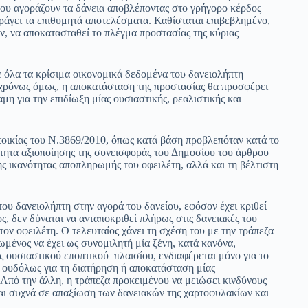
 που αγοράζουν τα δάνεια αποβλέποντας στο γρήγορο κέρδος
αράγει τα επιθυμητά αποτελέσματα. Καθίσταται επιβεβλημένο,
ν, να αποκατασταθεί το πλέγμα προστασίας της κύριας
ε όλα τα κρίσιμα οικονομικά δεδομένα του δανειολήπτη
γχρόνως όμως, η αποκατάσταση της προστασίας θα προσφέρει
η για την επιδίωξη μίας ουσιαστικής, ρεαλιστικής και
τοικίας του Ν.3869/2010, όπως κατά βάση προβλεπόταν κατά το
τητα αξιοποίησης της συνεισφοράς του Δημοσίου του άρθρου
ης ικανότητας αποπληρωμής του οφειλέτη, αλλά και τη βέλτιστη
ου δανειολήπτη στην αγορά του δανείου, εφόσον έχει κριθεί
ς, δεν δύναται να ανταποκριθεί πλήρως στις δανειακές του
ον οφειλέτη. Ο τελευταίος χάνει τη σχέση του με την τράπεζα
εωμένος να έχει ως συνομιλητή μία ξένη, κατά κανόνα,
ός ουσιαστικού εποπτικού πλαισίου, ενδιαφέρεται μόνο για το
 ουδόλως για τη διατήρηση ή αποκατάσταση μίας
 Από την άλλη, η τράπεζα προκειμένου να μειώσει κινδύνους
ίται συχνά σε απαξίωση των δανειακών της χαρτοφυλακίων και