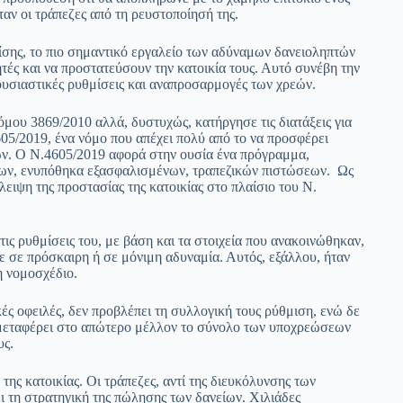
αν οι τράπεζες από τη ρευστοποίησή της.
σης, το πιο σημαντικό εργαλείο των αδύναμων δανειοληπτών
ητές και να προστατεύσουν την κατοικία τους. Αυτό συνέβη την
ουσιαστικές ρυθμίσεις και αναπροσαρμογές των χρεών.
μου 3869/2010 αλλά, δυστυχώς, κατήργησε τις διατάξεις για
605/2019, ένα νόμο που απέχει πολύ από το να προσφέρει
ών. Ο Ν.4605/2019 αφορά στην ουσία ένα πρόγραμμα,
μένων, ενυπόθηκα εξασφαλισμένων, τραπεζικών πιστώσεων. Ως
ειψη της προστασίας της κατοικίας στο πλαίσιο του Ν.
ς ρυθμίσεις του, με βάση και τα στοιχεία που ανακοινώθηκαν,
τε σε πρόσκαιρη ή σε μόνιμη αδυναμία. Αυτός, εξάλλου, ήταν
η νομοσχέδιο.
ές οφειλές, δεν προβλέπει τη συλλογική τους ρύθμιση, ενώ δε
 μεταφέρει στο απώτερο μέλλον το σύνολο των υποχρεώσεων
υς.
της κατοικίας. Οι τράπεζες, αντί της διευκόλυνσης των
ι τη στρατηγική της πώλησης των δανείων. Χιλιάδες