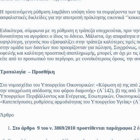
Η προτεινόμενη ρύθμιση λαμβάνει υπόψη τόσο τα συμφέροντα των τρ
ασφαλιστικές δικλείδες για την αποτροπή πρόκλησης εικονικά ‘’κοκκι
Ειδικότερα, σύμφωνα με τη ρύθμιση η τράπεζα υποχρεούται, πριν την
δυνατότητα να αγοράσει ο ίδιος το δάνειο. Μάλιστα, όχι απαραίτητα σ
υψηλότερη, γεγονός που εξασφαλίζει στην τράπεζα καλύτερες τιμές π
στην ομάδα των δανείων που προορίζονταν για πώληση. Συγχρόνως, ο
οφειλής και καλύτερη προοπτική αποπληρωμής, μπορεί, αν όχι με τις 
είτε από το προσωπικό του περίγυρο, με ευνοϊκότερους όρους, την α
Τροπολογία – Προσθήκη
Στο νομοσχέδιο του Υπουργείου Οικονομικών: «Κύρωση α) της από 
την υποχρέωση απόδοσης του φόρου διαμονής» (Α΄142), β) της από 
Υπουργείων Περιβάλλοντος και Ενέργειας, Εσωτερικών, Οικονομικών 
«Κατεπείγουσες ρυθμίσεις αρμοδιότητας του Υπουργείου Υγείας» (Α΄1
Άρθρο
Στο άρθρο 9 του ν. 3869/2010 προστίθενται παράγραφοι 2 