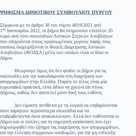
ΨΗΦΙΣΜΑ ΔΗΜΟΤΙΚΟΥ ΣΥΜΒΟΥΛΙΟΥ ΠΥΡΓΟΥ
Σύμφωνα με το άρθρο 38 του νόμου 4819/2021 από
ης
1
Ιανουαρίου 2022, οι Δήμοι θα πληρώνουν επιπλέον 20
ευρώ ανά τόνο σκουπιδιών Αστικών Στερεών Αποβλήτων
που οδηγούνται στους οργανωμένους χώρους ταφής τους
οποίους διαχειρίζονται οι Φορείς Διαχείρισης Αστικών
Αποβλήτων (ΦΟΔΣΑ) μέλη των οποίων είναι οι ίδιοι οι
Δήμοι.
Θεωρούμε όμως ότι δεν φταίνε οι Δήμοι για τις
παλινωδίες και την κακοδαιμονία στη διαχείριση των
απορριμμάτων στην Ελλάδα. Παρότι το τέλος είναι μία
ευρωπαϊκή πρακτική, είναι άδικο να χρεώνεται στους
Δήμους, καθώς δεν αποτελεί μόνο δική τους ευθύνη.
Δεν είμαστε αντίθετοι με τη λογική να επιβαρύνονται
όσοι παράγουν περισσότερα σκουπίδια και να
επιβραβεύονται όσοι ανακυκλώνουν. Αλλά δεν ευθύνονται οι
Δήμοι και οι πολίτες για τη σημερινή κατάσταση που έχει
δημιουργηθεί στο ζήτημα της διαχείρισης των απορριμμάτων,
για την έλλειψη σύγχρονων υποδομών, για την μη επίτευξη