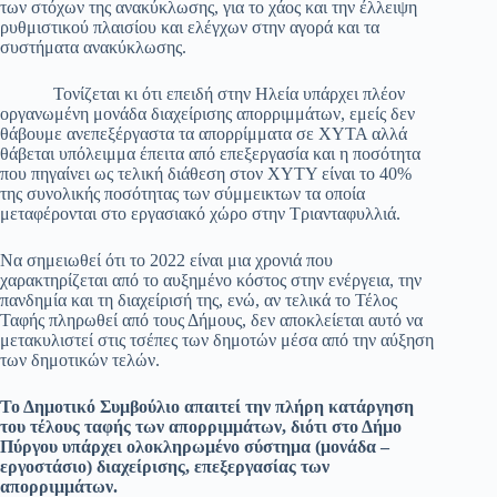
των στόχων της ανακύκλωσης, για το χάος και την έλλειψη
ρυθμιστικού πλαισίου και ελέγχων στην αγορά και τα
συστήματα ανακύκλωσης.
Τονίζεται κι ότι επειδή στην Ηλεία υπάρχει πλέον
οργανωμένη μονάδα διαχείρισης απορριμμάτων, εμείς δεν
θάβουμε ανεπεξέργαστα τα απορρίμματα σε ΧΥΤΑ αλλά
θάβεται υπόλειμμα έπειτα από επεξεργασία και η ποσότητα
που πηγαίνει ως τελική διάθεση στον ΧΥΤΥ είναι το 40%
της συνολικής ποσότητας των σύμμεικτων τα οποία
μεταφέρονται στο εργασιακό χώρο στην Τριανταφυλλιά.
Να σημειωθεί ότι το 2022 είναι μια χρονιά που
χαρακτηρίζεται από το αυξημένο κόστος στην ενέργεια, την
πανδημία και τη διαχείρισή της, ενώ, αν τελικά το Τέλος
Ταφής πληρωθεί από τους Δήμους, δεν αποκλείεται αυτό να
μετακυλιστεί στις τσέπες των δημοτών μέσα από την αύξηση
των δημοτικών τελών.
Το Δημοτικό Συμβούλιο απαιτεί την πλήρη κατάργηση
του τέλους ταφής των απορριμμάτων, διότι στο Δήμο
Πύργου υπάρχει ολοκληρωμένο σύστημα (μονάδα –
εργοστάσιο) διαχείρισης, επεξεργασίας των
απορριμμάτων.