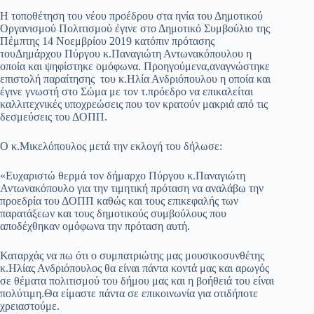
Η τοποθέτηση του νέου προέδρου στα ηνία του Δημοτικού
Οργανισμού Πολιτισμού έγινε στο Δημοτικό Συμβούλιο της
Πέμπτης 14 Νοεμβρίου 2019 κατόπιν πρότασης
τουΔημάρχου Πύργου κ.Παναγιώτη Αντωνακόπουλου η
οποία και ψηφίστηκε ομόφωνα. Προηγούμενα,αναγνώστηκε
επιστολή παραίτησης του κ.Ηλία Ανδριόπουλου η οποία και
έγινε γνωστή στο Σώμα με τον τ.πρόεδρο να επικαλείται
καλλιτεχνικές υποχρεώσεις που τον κρατούν μακριά από τις
δεσμεύσεις του ΔΟΠΠ.
Ο κ.Μικελόπουλος μετά την εκλογή του δήλωσε:
«Eυχαριστώ θερμά τον δήμαρχο Πύργου κ.Παναγιώτη
Αντωνακόπουλο για την τιμητική πρόταση να αναλάβω την
προεδρία του ΔΟΠΠ καθώς και τους επικεφαλής των
παρατάξεων και τους δημοτικούς συμβούλους που
αποδέχθηκαν ομόφωνα την πρόταση αυτή.
Καταρχάς να πω ότι ο συμπατριώτης μας μουσικοσυνθέτης
κ.Ηλίας Ανδριόπουλος θα είναι πάντα κοντά μας και αρωγός
σε θέματα πολιτισμού του δήμου μας και η βοήθειά του είναι
πολύτιμη.Θα είμαστε πάντα σε επικοινωνία για οτιδήποτε
χρειαστούμε.