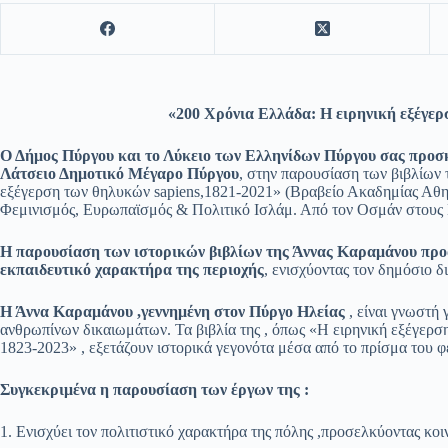
«200 Χρόνια Ελλάδα: Η ειρηνική εξέγερ
Ο Δήμος Πύργου και το Λύκειο των Ελληνίδων Πύργου σας προσκα
Λάτσειο Δημοτικό Μέγαρο Πύργου
, στην παρουσίαση των βιβλίων
εξέγερση των θηλυκών sapiens,1821-2021» (Βραβείο Ακαδημίας Αθην
Φεμινισμός, Ευρωπαϊσμός & Πολιτικό Ισλάμ. Από τον Οσμάν στους
Η παρουσίαση των ιστορικών βιβλίων της Άννας Καραμάνου προά
εκπαιδευτικό χαρακτήρα της περιοχής
, ενισχύοντας τον δημόσιο δ
Η Άννα Καραμάνου ,γεννημένη στον Πύργο Ηλείας
, είναι γνωστή 
ανθρωπίνων δικαιωμάτων. Τα βιβλία της , όπως «Η ειρηνική εξέγερσ
1823-2023» , εξετάζουν ιστορικά γεγονότα μέσα από το πρίσμα του φε
Συγκεκριμένα η παρουσίαση των έργων της :
1. Ενισχύει τον πολιτιστικό χαρακτήρα της πόλης ,προσελκύοντας κοιν