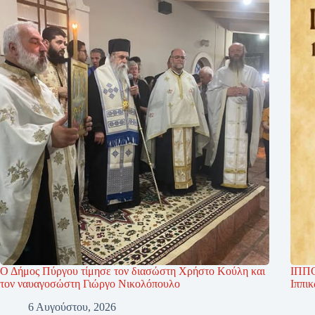
Ο Δήμος Πύργου τίμησε τον διασώστη Χρήστο Κούλη και
ΙΠΠΟ
τον ναυαγοσώστη Γιώργο Νικολόπουλο
Ιππι
6 Αυγούστου, 2026