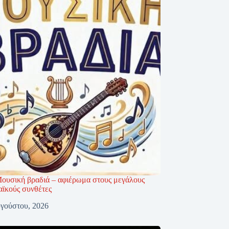
ουσική βραδιά – αφιέρωμα στους μεγάλους
αϊκούς συνθέτες
γούστου, 2026