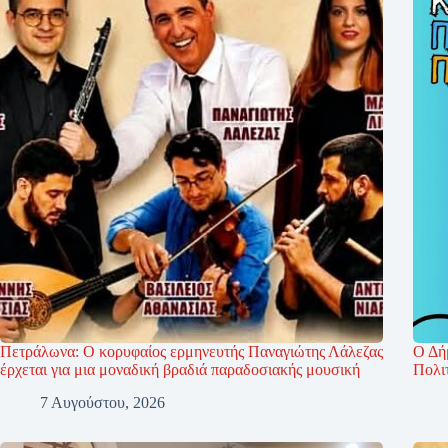
Πετράλωνα: Ο κορυφαίος ερμηνευτής Παναγιώτης Λάλεζας
Ο Δή
έρχεται για μια μοναδική βραδιά παραδοσιακής μουσική
Πολι
7 Αυγούστου, 2026