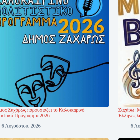
μος Ζαχάρως παρουσιάζει το Καλοκαιρινό
Ζαχάρω: Μ
τιστικό Πρόγραμμα 2026
Έλληνες λ
6 Αυγούστου, 2026
6 Αυ