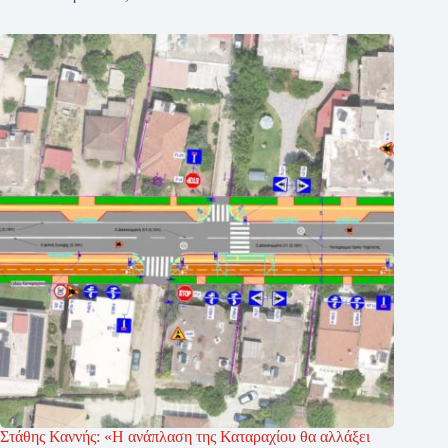
Στάθης Καννής: «Η ανάπλαση της Καταραχίου θα αλλάξει