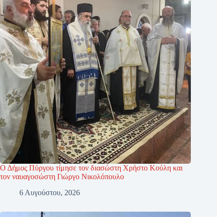
Ο Δήμος Πύργου τίμησε τον διασώστη Χρήστο Κούλη και
τον ναυαγοσώστη Γιώργο Νικολόπουλο
6 Αυγούστου, 2026