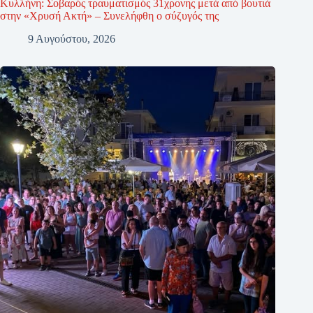
Κυλλήνη: Σοβαρός τραυματισμός 31χρονης μετά από βουτιά
στην «Χρυσή Ακτή» – Συνελήφθη ο σύζυγός της
9 Αυγούστου, 2026