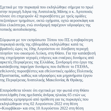
Σχετικά με την πυρκαγιά που εκδηλώθηκε σήμερα το πρωί
στην περιοχή Λάγια της Ανατολικής Μάνης ο κ. Αρτοποιός
τόνισε ότι επιχειρούν 42 πυροσβέστες με τρείς ομάδες
πεζοπόρων τμημάτων, οκτώ οχήματα, οχτώ αεροσκάφη και
δύο ελικόπτερα, ενώ συνδρομή παρέχουν υδροφόρες της
τοπικής αυτοδιοίκησης.
Σύμφωνα με τον εκπρόσωπο Τύπου του ΠΣ η σοβαρότερη
πυρκαγιά αυτής της εβδομάδας εκδηλώθηκε κατά τις
βραδινές ώρες τις 10ης Αυγούστου σε δύσβατη περιοχή
πλησίον του οικισμού Λεύκη, στη Θάσο. Για την κατάσβεσή
της επιχείρησαν ισχυρές επίγειες και εναέριες δυνάμεις από
αρκετές Περιφέρειες της Ελλάδας. Συνδρομή στο έργο της
κατάσβεσης παρείχαν δυνάμεις που διέθεσε το ΓΕΕΘΑ,
εθελοντές πυροσβέστες και εθελοντικές ομάδες Πολιτικής
Προστασίας, καθώς και υδροφόρες και μηχανήματα έργου
της Περιφέρειας Ανατολικής Μακεδονίας & Θράκης.
Επιπρόσθετα τόνισε ότι σχετικά με την φωτιά στη Θάσο
συνελήφθη ένας ημεδαπός άνδρας ηλικίας 65 ετών ως
υπαίτιος εμπρησμού από πρόθεση για τις πυρκαγιές που
εκδηλώθηκαν στις 02 Αυγούστου 2022 στη θέση
«Κουρβάκια» και στις 10 Αυγούστου 2022 στη θέση