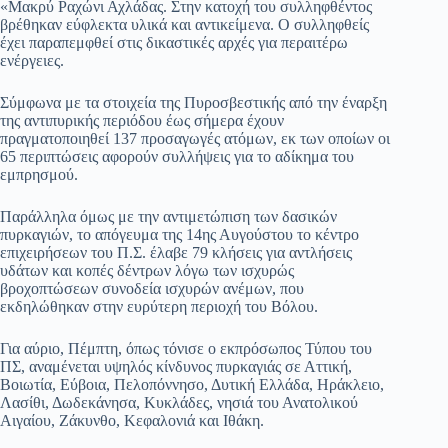
«Μακρύ Ραχώνι Αχλάδας. Στην κατοχή του συλληφθέντος
βρέθηκαν εύφλεκτα υλικά και αντικείμενα. Ο συλληφθείς
έχει παραπεμφθεί στις δικαστικές αρχές για περαιτέρω
ενέργειες.
Σύμφωνα με τα στοιχεία της Πυροσβεστικής από την έναρξη
της αντιπυρικής περιόδου έως σήμερα έχουν
πραγματοποιηθεί 137 προσαγωγές ατόμων, εκ των οποίων οι
65 περιπτώσεις αφορούν συλλήψεις για το αδίκημα του
εμπρησμού.
Παράλληλα όμως με την αντιμετώπιση των δασικών
πυρκαγιών, το απόγευμα της 14ης Αυγούστου το κέντρο
επιχειρήσεων του Π.Σ. έλαβε 79 κλήσεις για αντλήσεις
υδάτων και κοπές δέντρων λόγω των ισχυρώς
βροχοπτώσεων συνοδεία ισχυρών ανέμων, που
εκδηλώθηκαν στην ευρύτερη περιοχή του Βόλου.
Για αύριο, Πέμπτη, όπως τόνισε ο εκπρόσωπος Τύπου του
ΠΣ, αναμένεται υψηλός κίνδυνος πυρκαγιάς σε Αττική,
Βοιωτία, Εύβοια, Πελοπόννησο, Δυτική Ελλάδα, Ηράκλειο,
Λασίθι, Δωδεκάνησα, Κυκλάδες, νησιά του Ανατολικού
Αιγαίου, Ζάκυνθο, Κεφαλονιά και Ιθάκη.