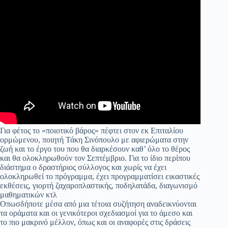
Για φέτος το «ποιοτικό βάρος» πέφτει στον εκ Επιταλίου
ορμώμενου, ποιητή Τάκη Σινόπουλο με αφιερώματα στην
ζωή και το έργο του που θα διαρκέσουν καθ’ όλο το θέρος
και θα ολοκληρωθούν τον Σεπτέμβριο. Για το ίδιο περίπου
διάστημα ο δραστήριος σύλλογος και χωρίς να έχει
ολοκληρωθεί το πρόγραμμα, έχει προγραμματίσει εικαστικές
εκθέσεις, γιορτή ζαχαροπλαστικής, ποδηλατάδα, διαγωνισμό
μαθηματικών κτλ
Οπωσδήποτε μέσα από μια τέτοια συζήτηση αναδεικνύονται
τα οράματα και οι γενικότεροι σχεδιασμοί για το άμεσο και
το πιο μακρινό μέλλον, όπως και οι αναφορές στις δράσεις