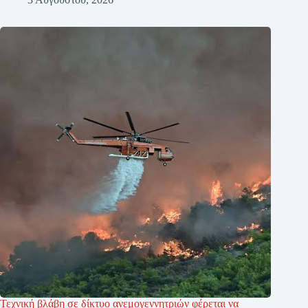
Τεχνική βλάβη σε δίκτυο ανεμογεννητριών φέρεται να