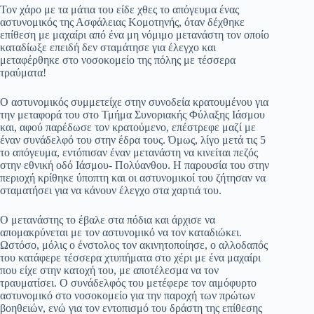
Τον χάρο με τα μάτια του είδε χθες το απόγευμα ένας
αστυνομικός της Ασφάλειας Κομοτηνής, όταν δέχθηκε
επίθεση με μαχαίρι από ένα μη νόμιμο μετανάστη τον οποίο
καταδίωξε επειδή δεν σταμάτησε για έλεγχο και
μεταφέρθηκε στο νοσοκομείο της πόλης με τέσσερα
τραύματα!
Ο αστυνομικός συμμετείχε στην συνοδεία κρατουμένου για
την μεταφορά του στο Τμήμα Συνοριακής Φύλαξης Ιάσμου
και, αφού παρέδωσε τον κρατούμενο, επέστρεφε μαζί με
έναν συνάδελφό του στην έδρα τους. Όμως, λίγο μετά τις 5
το απόγευμα, εντόπισαν έναν μετανάστη να κινείται πεζός
στην εθνική οδό Ιάσμου- Πολύανθου. Η παρουσία του στην
περιοχή κρίθηκε ύποπτη και οι αστυνομικοί του ζήτησαν να
σταματήσει για να κάνουν έλεγχο στα χαρτιά του.
Ο μετανάστης το έβαλε στα πόδια και άρχισε να
απομακρύνεται με τον αστυνομικό να τον καταδιώκει.
Ωστόσο, μόλις ο ένστολος τον ακινητοποίησε, ο αλλοδαπός
του κατάφερε τέσσερα χτυπήματα στο χέρι με ένα μαχαίρι
που είχε στην κατοχή του, με αποτέλεσμα να τον
τραυματίσει. Ο συνάδελφός του μετέφερε τον αιμόφυρτο
αστυνομικό στο νοσοκομείο για την παροχή των πρώτων
βοηθειών, ενώ για τον εντοπισμό του δράστη της επίθεσης