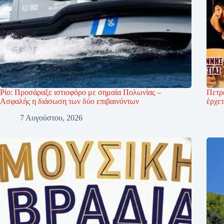
Ρίο: Προσάραξε ιστιοφόρο με σημαία Πολωνίας –
Πετρ
Ασφαλής η διάσωση των δύο επιβαινόντων
έρχετ
7 Αυγούστου, 2026