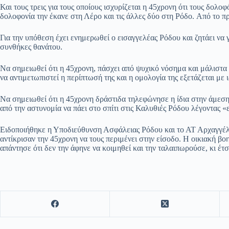
Και τους τρεις για τους οποίους ισχυρίζεται η 45χρονη ότι τους δολο
δολοφονία την έκανε στη Λέρο και τις άλλες δύο στη Ρόδο. Από το πρ
Για την υπόθεση έχει ενημερωθεί ο εισαγγελέας Ρόδου και ζητάει να 
συνθήκες θανάτου.
Να σημειωθεί ότι η 45χρονη, πάσχει από ψυχικό νόσημα και μάλιστα
να αντιμετωπιστεί η περίπτωσή της και η ομολογία της εξετάζεται με 
Να σημειωθεί ότι η 45χρονη δράστιδα τηλεφώνησε η ίδια στην άμεση 
από την αστυνομία να πάει στο σπίτι στις Καλυθιές Ρόδου λέγοντας «ε
Ειδοποιήθηκε η Υποδιεύθυνση Ασφάλειας Ρόδου και το ΑΤ Αρχαγγέλο
αντίκρισαν την 45χρονη να τους περιμένει στην είσοδο. Η οικιακή βοη
απάντησε ότι δεν την άφηνε να κοιμηθεί και την ταλαιπωρούσε, κι έτσι