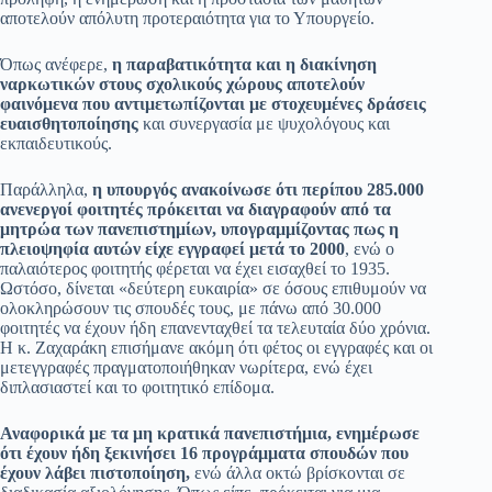
αποτελούν απόλυτη προτεραιότητα για το Υπουργείο.
Όπως ανέφερε,
η παραβατικότητα και η διακίνηση
ναρκωτικών στους σχολικούς χώρους αποτελούν
φαινόμενα που αντιμετωπίζονται με στοχευμένες δράσεις
ευαισθητοποίησης
και συνεργασία με ψυχολόγους και
εκπαιδευτικούς.
Παράλληλα,
η υπουργός ανακοίνωσε ότι περίπου 285.000
ανενεργοί φοιτητές πρόκειται να διαγραφούν από τα
μητρώα των πανεπιστημίων, υπογραμμίζοντας πως η
πλειοψηφία αυτών είχε εγγραφεί μετά το 2000
, ενώ ο
παλαιότερος φοιτητής φέρεται να έχει εισαχθεί το 1935.
Ωστόσο, δίνεται «δεύτερη ευκαιρία» σε όσους επιθυμούν να
ολοκληρώσουν τις σπουδές τους, με πάνω από 30.000
φοιτητές να έχουν ήδη επανενταχθεί τα τελευταία δύο χρόνια.
Η κ. Ζαχαράκη επισήμανε ακόμη ότι φέτος οι εγγραφές και οι
μετεγγραφές πραγματοποιήθηκαν νωρίτερα, ενώ έχει
διπλασιαστεί και το φοιτητικό επίδομα.
Αναφορικά με τα μη κρατικά πανεπιστήμια, ενημέρωσε
ότι έχουν ήδη ξεκινήσει 16 προγράμματα σπουδών που
έχουν λάβει πιστοποίηση,
ενώ άλλα οκτώ βρίσκονται σε