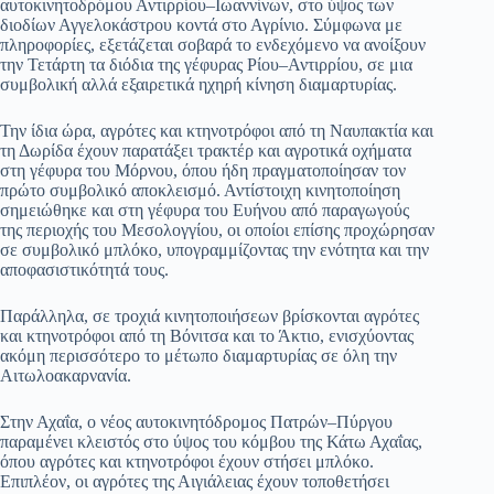
αυτοκινητοδρόμου Αντιρρίου–Ιωαννίνων, στο ύψος των
διοδίων Αγγελοκάστρου κοντά στο Αγρίνιο. Σύμφωνα με
πληροφορίες, εξετάζεται σοβαρά το ενδεχόμενο να ανοίξουν
την Τετάρτη τα διόδια της γέφυρας Ρίου–Αντιρρίου, σε μια
συμβολική αλλά εξαιρετικά ηχηρή κίνηση διαμαρτυρίας.
Την ίδια ώρα, αγρότες και κτηνοτρόφοι από τη Ναυπακτία και
τη Δωρίδα έχουν παρατάξει τρακτέρ και αγροτικά οχήματα
στη γέφυρα του Μόρνου, όπου ήδη πραγματοποίησαν τον
πρώτο συμβολικό αποκλεισμό. Αντίστοιχη κινητοποίηση
σημειώθηκε και στη γέφυρα του Ευήνου από παραγωγούς
της περιοχής του Μεσολογγίου, οι οποίοι επίσης προχώρησαν
σε συμβολικό μπλόκο, υπογραμμίζοντας την ενότητα και την
αποφασιστικότητά τους.
Παράλληλα, σε τροχιά κινητοποιήσεων βρίσκονται αγρότες
και κτηνοτρόφοι από τη Βόνιτσα και το Άκτιο, ενισχύοντας
ακόμη περισσότερο το μέτωπο διαμαρτυρίας σε όλη την
Αιτωλοακαρνανία.
Στην Αχαΐα, ο νέος αυτοκινητόδρομος Πατρών–Πύργου
παραμένει κλειστός στο ύψος του κόμβου της Κάτω Αχαΐας,
όπου αγρότες και κτηνοτρόφοι έχουν στήσει μπλόκο.
Επιπλέον, οι αγρότες της Αιγιάλειας έχουν τοποθετήσει