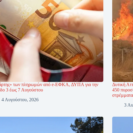
άρτης» των πληρωμών από e-ΕΦΚΑ, ΔΥΠΑ για την
Δυτική Ατ
οδο 3 έως 7 Αυγούστου
450 πυροσ
στρέμματα
4 Αυγούστου, 2026
3 Αυ