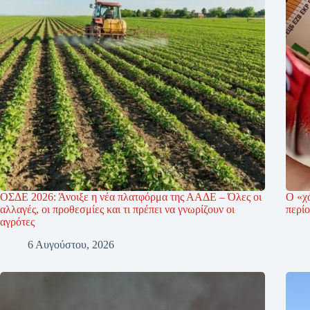
ΟΣΔΕ 2026: Άνοιξε η νέα πλατφόρμα της ΑΑΔΕ – Όλες οι
Ο «χ
αλλαγές, οι προθεσμίες και τι πρέπει να γνωρίζουν οι
περί
αγρότες
6 Αυγούστου, 2026