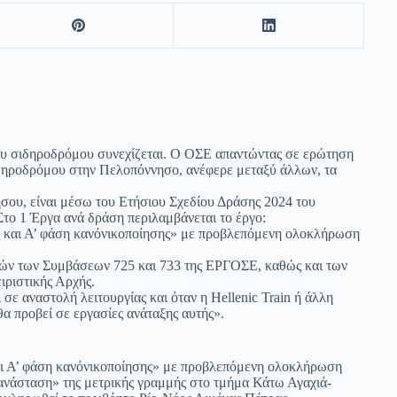
του σιδηροδρόμου συνεχίζεται. Ο ΟΣΕ απαντώντας σε ερώτηση
ιδηροδρόμου στην Πελοπόννησο, ανέφερε μεταξύ άλλων, τα
σου, είναι μέσω του Ετήσιου Σχεδίου Δράσης 2024 του
ο 1 Έργα ανά δράση περιλαμβάνεται το έργο:
ος και Α’ φάση κανόνικοποίησης» με προβλεπόμενη ολοκλήρωση
τών των Συμβάσεων 725 και 733 της ΕΡΓΟΣΕ, καθώς και των
ιριστικής Αρχής.
σε αναστολή λειτουργίας και όταν η Hellenic Train ή άλλη
α προβεί σε εργασίες ανάταξης αυτής».
αι Α’ φάση κανόνικοποίησης» με προβλεπόμενη ολοκλήρωση
ανάσταση» της μετρικής γραμμής στο τμήμα Κάτω Αγαχιά-