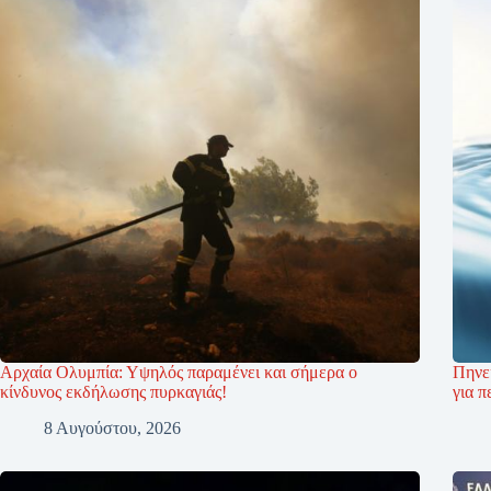
Αρχαία Ολυμπία: Υψηλός παραμένει και σήμερα ο
Πηνε
κίνδυνος εκδήλωσης πυρκαγιάς!
για π
8 Αυγούστου, 2026