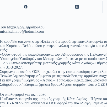
Του Μιχάλη Δημητρόπουλου
mixalisdimitro@hotmail.com
Η κοροϊδία απέναντι στην Ηλεία σε ότι αφορά την επαναλειτουργία 
του Κυριάκου Βελόπουλου για την συνολική επαναλειτουργία του σ
εξής:
«Όσον αφορά την επαναλειτουργία του σιδηροδρόμου της Πελοποννή
Υπουργείου Υποδομών και Μεταφορών, σύμφωνα με το οποίο στον Στ
1.2.5 «Επαναλειτουργία της μετρικής γραμμής Κάτω Αχαΐας – Πύργ
την 31-3-2027.
Σύμφωνα με αυτό, ο ΟΣΕ προχωράει στην επικαιροποίηση των μελε
Τευχών Δημοπράτησης σύμφωνα με τις υποδείξεις της αρμόδιας Διαχε
Για την γραμμή Κόρινθος – Άργος – Τρίπολης – Καλαμάτας βρίσκεται 
Σιδηροδρομική Εταιρεία ζητήσει δρομολόγηση συρμών, τότε ο ΟΣΕ θ
Οι υπολογισμοί για το… 2030
Η «Επαναλειτουργία της μετρικής γραμμής Κάτω Αχαΐας – Πύργος κ
την 31-3-2027» που αναφέρει ο ΟΣΕ αφορά την πολυδιαφημισμένη «