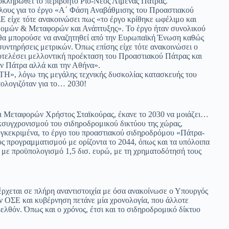
οκληρωθεί το περιβόητο Ρίο-Νέος Λιμένας Πάτρας.
έλους για το έργο «Α΄ Φάση Αναβάθμισης του Προαστιακού
 είχε τότε ανακοινώσει πως «το έργο κρίθηκε ωφέλιμο και
δομών & Μεταφορών και Ανάπτυξης». Το έργο ήταν συνολικού
 θα μπορούσε να αναζητηθεί από την Ευρωπαϊκή Ένωση καθώς
υντηρήσεις μετρικών. Όπως επίσης είχε τότε ανακοινώσει ο
οτελέσει μελλοντική προέκταση του Προαστιακού Πάτρας και
ν Πάτρα αλλά και την Αθήνα».
ΤΗ», λόγω της μεγάλης τεχνικής δυσκολίας κατασκευής του
ολογιζόταν για το… 2030!
αι Μεταφορών Χρήστος Σταϊκούρας, έκανε το 2030 να μοιάζει…
εκσυγχρονισμού του σιδηροδρομικού δικτύου της χώρας,
Συγκεκριμένα, το έργο του προαστιακού σιδηροδρόμου «Πάτρα-
ς προγραμματισμού με ορίζοντα το 2044, όπως και τα υπόλοιπα
με προϋπολογισμό 1,5 δισ. ευρώ, με τη χρηματοδότησή τους
ρχεται σε πλήρη αναντιστοιχία με όσα ανακοίνωσε ο Υπουργός
 ΟΣΕ και κυβέρνηση πετάνε μία χρονολογία, που άλλοτε
ρελθόν. Όπως και ο χρόνος, έτσι και το σιδηροδρομικό δίκτυο