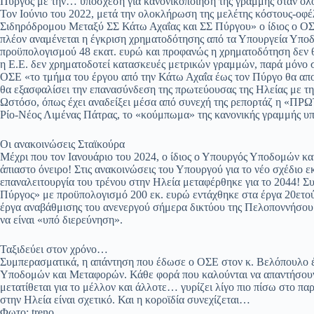
Πύργος με την… υπόσχεση για κανονικοποίηση της γραμμής όταν ολ
Τον Ιούνιο του 2022, μετά την ολοκλήρωση της μελέτης κόστους-οφ
Σιδηρόδρομου Μεταξύ ΣΣ Κάτω Αχαΐας και ΣΣ Πύργου» ο ίδιος ο ΟΣΕ
πλέον αναμένεται η έγκριση χρηματοδότησης από τα Υπουργεία Υπο
προϋπολογισμού 48 εκατ. ευρώ και προφανώς η χρηματοδότηση δεν
η Ε.Ε. δεν χρηματοδοτεί κατασκευές μετρικών γραμμών, παρά μόνο σ
ΟΣΕ «το τμήμα του έργου από την Κάτω Αχαΐα έως τον Πύργο θα απ
θα εξασφαλίσει την επανασύνδεση της πρωτεύουσας της Ηλείας με τη
Ωστόσο, όπως έχει αναδείξει μέσα από συνεχή της ρεπορτάζ η «ΠΡΩ
Ρίο-Νέος Λιμένας Πάτρας, το «κούμπωμα» της κανονικής γραμμής υπ
Οι ανακοινώσεις Σταϊκούρα
Μέχρι που τον Ιανουάριο του 2024, ο ίδιος ο Υπουργός Υποδομών κ
άπιαστο όνειρο! Στις ανακοινώσεις του Υπουργού για το νέο σχέδιο 
επαναλειτουργία του τρένου στην Ηλεία μεταφέρθηκε για το 2044! 
Πύργος» με προϋπολογισμό 200 εκ. ευρώ εντάχθηκε στα έργα 20ετού
έργα αναβάθμισης του ανενεργού σήμερα δικτύου της Πελοποννήσου 
να είναι «υπό διερεύνηση».
Ταξιδεύει στον χρόνο…
Συμπερασματικά, η απάντηση που έδωσε ο ΟΣΕ στον κ. Βελόπουλο έ
Υποδομών και Μεταφορών. Κάθε φορά που καλούνται να απαντήσουν
μετατίθεται για το μέλλον και άλλοτε… γυρίζει λίγο πιο πίσω στο πα
στην Ηλεία είναι σχετικό. Και η κοροϊδία συνεχίζεται…
Φωτο: treno