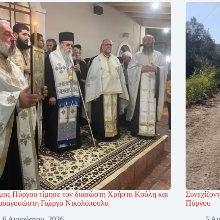
μος Πύργου τίμησε τον διασώστη Χρήστο Κούλη και
Συνεχίζοντ
ναυαγοσώστη Γιώργο Νικολόπουλο
Πύργου
6 Αυγούστου, 2026
5 Αυ