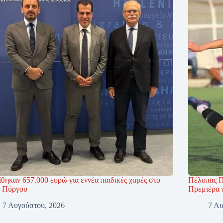
θηκαν 657.000 ευρώ για εννέα παιδικές χαρές στο
Πέλοπας Π
 Πύργου
Πρεμιέρα 
7 Αυγούστου, 2026
7 Αυ