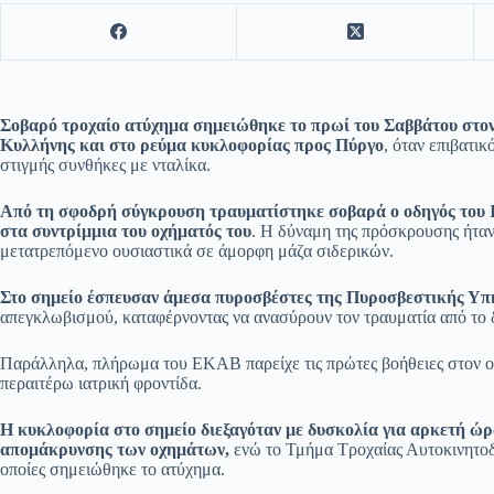
Σοβαρό τροχαίο ατύχημα σημειώθηκε το πρωί του Σαββάτου στον
Κυλλήνης και στο ρεύμα κυκλοφορίας προς Πύργο
, όταν επιβατι
στιγμής συνθήκες με νταλίκα.
Από τη σφοδρή σύγκρουση τραυματίστηκε σοβαρά ο οδηγός του Ι.
στα συντρίμμια του οχήματός του
. Η δύναμη της πρόσκρουσης ήταν
μετατρεπόμενο ουσιαστικά σε άμορφη μάζα σιδερικών.
Στο σημείο έσπευσαν άμεσα πυροσβέστες της Πυροσβεστικής Υπ
απεγκλωβισμού, καταφέρνοντας να ανασύρουν τον τραυματία από το 
Παράλληλα, πλήρωμα του ΕΚΑΒ παρείχε τις πρώτες βοήθειες στον ο
περαιτέρω ιατρική φροντίδα.
Η κυκλοφορία στο σημείο διεξαγόταν με δυσκολία για αρκετή ώρ
απομάκρυνσης των οχημάτων,
ενώ το Τμήμα Τροχαίας Αυτοκινητοδρ
οποίες σημειώθηκε το ατύχημα.