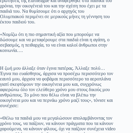
ερωτήσεις της
Euroleague
και αναφέρθηκε
σ
τα παιδικά του
χρόνια, την οικογένειά του και την σχέση που έχει με τα
παιδιά του.
Να θυμίσουμε ότι ο αρχηγός του
Ολυμπιακού
περιμένει σε μερικούς μήνες τη γέννηση του
έκτου παιδιού του.
«Νομίζω ότι η πιο σημαντική αξία που μπορούμε να
δώσουμε και να μεταφέρουμε στα παιδιά είναι η αγάπη, ο
σεβασμός, η πειθαρχία, το να είναι καλοί άνθρωποι στην
κοινωνία….
Η ζωή μου άλλαξε όταν έγινα πατέρας. Άλλαξε πολύ…
Έγινα πιο ευαίσθητος, άρχισα να προσέχω περισσότερο τον
εαυτό μου, άρχισα να φοβάμαι περισσότερο τα αεροπλάνα
γιατί σκεφτόμουν την οικογένεια μου και, συγχρόνως
αφιερώνω όλο τον ελεύθερο χρόνο μου στους δικούς μου
ανθρώπους. Το μόνο που θέλω είναι να βλέπω την
οικογένεια μου και να περνάω χρόνο μαζί τους», τόνισε και
συνέχισε:
«Θέλω τα παιδιά μου να μεγαλώσουν απολαμβάνοντας τον
χρόνο τους, να παίζουν, να κάνουν πράγματα που τα κάνουν
χαρούμενα, να κάνουν φίλους, όχι να παίζουν συνέχεια video