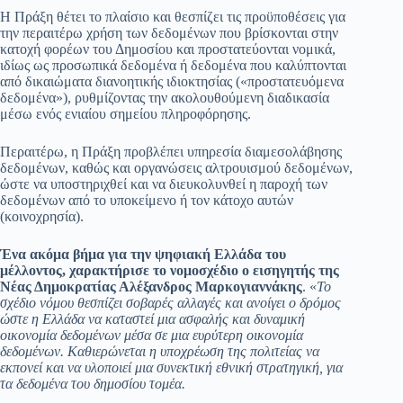
Η Πράξη θέτει το πλαίσιο και θεσπίζει τις προϋποθέσεις για
την περαιτέρω χρήση των δεδομένων που βρίσκονται στην
κατοχή φορέων του Δημοσίου και προστατεύονται νομικά,
ιδίως ως προσωπικά δεδομένα ή δεδομένα που καλύπτονται
από δικαιώματα διανοητικής ιδιοκτησίας («προστατευόμενα
δεδομένα»), ρυθμίζοντας την ακολουθούμενη διαδικασία
μέσω ενός ενιαίου σημείου πληροφόρησης.
Περαιτέρω, η Πράξη προβλέπει υπηρεσία διαμεσολάβησης
δεδομένων, καθώς και οργανώσεις αλτρουισμού δεδομένων,
ώστε να υποστηριχθεί και να διευκολυνθεί η παροχή των
δεδομένων από το υποκείμενο ή τον κάτοχο αυτών
(κοινοχρησία).
Ένα ακόμα βήμα για την ψηφιακή Ελλάδα του
μέλλοντος, χαρακτήρισε το νομοσχέδιο ο εισηγητής της
Νέας Δημοκρατίας Αλέξανδρος Μαρκογιαννάκης
. «
Το
σχέδιο νόμου θεσπίζει σοβαρές αλλαγές και ανοίγει ο δρόμος
ώστε η Ελλάδα να καταστεί μια ασφαλής και δυναμική
οικονομία δεδομένων μέσα σε μια ευρύτερη οικονομία
δεδομένων. Καθιερώνεται η υποχρέωση της πολιτείας να
εκπονεί και να υλοποιεί μια συνεκτική εθνική στρατηγική, για
τα δεδομένα του δημοσίου τομέα.