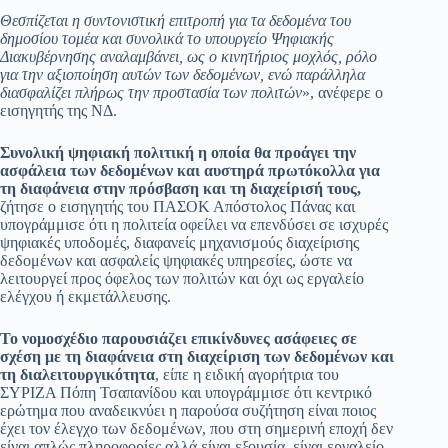
Θεσπίζεται η συντονιστική επιτροπή για τα δεδομένα του
δημοσίου τομέα και συνολικά το υπουργείο Ψηφιακής
Διακυβέρνησης αναλαμβάνει, ως ο κινητήριος μοχλός, ρόλο
για την αξιοποίηση αυτών των δεδομένων, ενώ παράλληλα
διασφαλίζει πλήρως την προστασία των πολιτών
», ανέφερε ο
εισηγητής της ΝΔ.
Συνολική ψηφιακή πολιτική η οποία θα προάγει την
ασφάλεια των δεδομένων και αυστηρά πρωτόκολλα για
τη διαφάνεια στην πρόσβαση και τη διαχείρισή τους,
ζήτησε ο εισηγητής του ΠΑΣΟΚ Απόστολος Πάνας και
υπογράμμισε ότι η πολιτεία οφείλει να επενδύσει σε ισχυρές
ψηφιακές υποδομές, διαφανείς μηχανισμούς διαχείρισης
δεδομένων και ασφαλείς ψηφιακές υπηρεσίες, ώστε να
λειτουργεί προς όφελος των πολιτών και όχι ως εργαλείο
ελέγχου ή εκμετάλλευσης.
Το νομοσχέδιο παρουσιάζει επικίνδυνες ασάφειες σε
σχέση με τη διαφάνεια στη διαχείριση των δεδομένων και
τη διαλειτουργικότητα
, είπε η ειδική αγορήτρια του
ΣΥΡΙΖΑ Πόπη Τσαπανίδου και υπογράμμισε ότι κεντρικό
ερώτημα που αναδεικνύει η παρούσα συζήτηση είναι ποιος
έχει τον έλεγχο των δεδομένων, που στη σημερινή εποχή δεν
είναι απλώς πληροφορίες αλλά είναι εξουσία, είναι εργαλείο