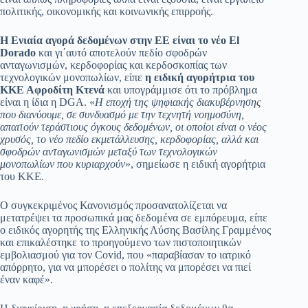
πολιτικής, οικονομικής και κοινωνικής επιρροής.
Η Ενιαία αγορά δεδομένων στην ΕΕ είναι το νέο El
Dorado
και γι΄αυτό αποτελούν πεδίο σφοδρών
ανταγωνισμών, κερδοφορίας και κερδοσκοπίας των
τεχνολογικών μονοπωλίων, είπε
η ειδική αγορήτρια του
ΚΚΕ Αφροδίτη Κτενά
και υπογράμμισε ότι το πρόβλημα
είναι η ίδια η DGA. «
Η εποχή της ψηφιακής διακυβέρνησης
που διανύουμε, σε συνδυασμό με την τεχνητή νοημοσύνη,
απαιτούν τεράστιους όγκους δεδομένων, οι οποίοι είναι ο νέος
χρυσός, το νέο πεδίο εκμετάλλευσης, κερδοφορίας, αλλά και
σφοδρών ανταγωνισμών μεταξύ των τεχνολογικών
μονοπωλίων που κυριαρχούν
», σημείωσε η ειδική αγορήτρια
του ΚΚΕ.
Ο συγκεκριμένος Κανονισμός προσανατολίζεται να
μετατρέψει τα προσωπικά μας δεδομένα σε εμπόρευμα, είπε
ο ειδικός αγορητής της Ελληνικής Λύσης Βασίλης Γραμμένος
και επικαλέστηκε το προηγούμενο των πιστοποιητικών
εμβολιασμού για τον Covid, που «παραβίασαν το ιατρικό
απόρρητο, για να μπορέσει ο πολίτης να μπορέσει να πιεί
έναν καφέ».