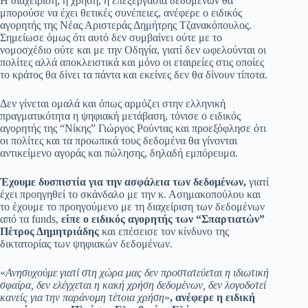
Η διαχείριση, η χρήση, η επεξεργασία δεδομένων θα
μπορούσε να έχει θετικές συνέπειες, ανέφερε ο ειδικός
αγορητής της Νέας Αριστεράς Δημήτρης Τζανακόπουλος.
Σημείωσε όμως ότι αυτό δεν συμβαίνει ούτε με το
νομοσχέδιο ούτε και με την Οδηγία, γιατί δεν ωφελούνται οι
πολίτες αλλά αποκλειστικά και μόνο οι εταιρείες στις οποίες
το κράτος θα δίνει τα πάντα και εκείνες δεν θα δίνουν τίποτα.
Δεν γίνεται ομαλά και όπως αρμόζει στην ελληνική
πραγματικότητα η ψηφιακή μετάβαση, τόνισε ο ειδικός
αγορητής της “Νίκης” Γιώργος Ρούντας και προεξόφλησε ότι
οι πολίτες και τα προωπικά τους δεδομένα θα γίνονται
αντικείμενο αγοράς και πώλησης, δηλαδή εμπόρευμα.
Έχουμε δυσπιστία για την ασφάλεια των δεδομένων,
γιατί
έχει προηγηθεί το σκάνδαλο με την κ. Ασημακοπούλου και
το έχουμε το προηγούμενο με τη διαχείριση των δεδομένων
από τα funds,
είπε ο ειδικός αγορητής των “Σπαρτιατών”
Πέτρος Δημητριάδης
και επέσεισε τον κίνδυνο της
δικτατορίας των ψηφιακών δεδομένων.
«
Ανησυχούμε γιατί στη χώρα μας δεν προστατεύεται η ιδιωτική
σφαίρα, δεν ελέγχεται η κακή χρήση δεδομένων, δεν λογοδοτεί
κανείς για την παράνομη τέτοια χρήση
»
, ανέφερε η ειδική