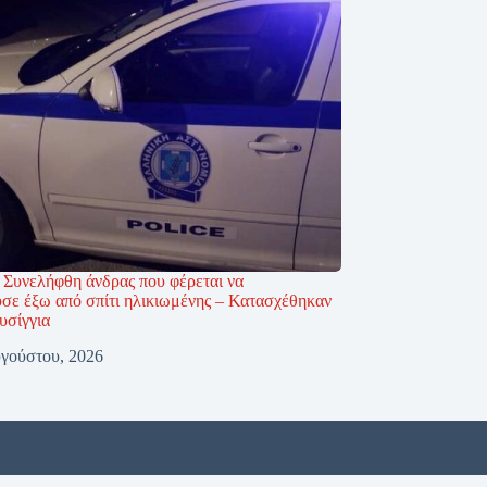
 Συνελήφθη άνδρας που φέρεται να
σε έξω από σπίτι ηλικιωμένης – Κατασχέθηκαν
υσίγγια
γούστου, 2026