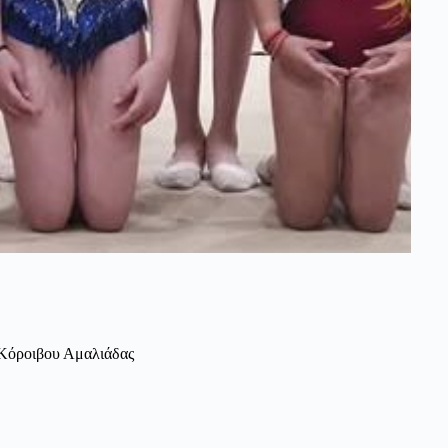
υ Κόροιβου Αμαλιάδας