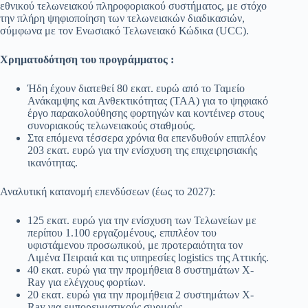
εθνικού τελωνειακού πληροφοριακού συστήματος, με στόχο
την πλήρη ψηφιοποίηση των τελωνειακών διαδικασιών,
σύμφωνα με τον Ενωσιακό Τελωνειακό Κώδικα (UCC).
Χρηματοδότηση του προγράμματος :
Ήδη έχουν διατεθεί 80 εκατ. ευρώ από το Ταμείο
Ανάκαμψης και Ανθεκτικότητας (ΤΑΑ) για το ψηφιακό
έργο παρακολούθησης φορτηγών και κοντέινερ στους
συνοριακούς τελωνειακούς σταθμούς.
Στα επόμενα τέσσερα χρόνια θα επενδυθούν επιπλέον
203 εκατ. ευρώ για την ενίσχυση της επιχειρησιακής
ικανότητας.
Αναλυτική κατανομή επενδύσεων (έως το 2027):
125 εκατ. ευρώ για την ενίσχυση των Τελωνείων με
περίπου 1.100 εργαζομένους, επιπλέον του
υφιστάμενου προσωπικού, με προτεραιότητα τον
Λιμένα Πειραιά και τις υπηρεσίες logistics της Αττικής.
40 εκατ. ευρώ για την προμήθεια 8 συστημάτων X-
Ray για ελέγχους φορτίων.
20 εκατ. ευρώ για την προμήθεια 2 συστημάτων X-
Ray για εμπορευματικούς συρμούς.