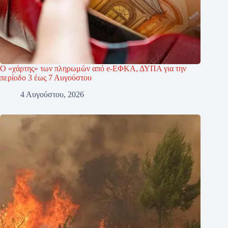
Ο «χάρτης» των πληρωμών από e-ΕΦΚΑ, ΔΥΠΑ για την
περίοδο 3 έως 7 Αυγούστου
4 Αυγούστου, 2026