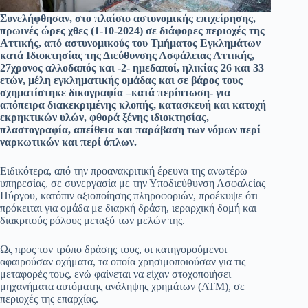
Συνελήφθησαν, στο πλαίσιο αστυνομικής επιχείρησης,
πρωινές ώρες χθες (1-10-2024) σε διάφορες περιοχές της
Αττικής, από αστυνομικούς του Τμήματος Εγκλημάτων
κατά Ιδιοκτησίας της Διεύθυνσης Ασφάλειας Αττικής,
27χρονος αλλοδαπός και -2- ημεδαποί, ηλικίας 26 και 33
ετών, μέλη εγκληματικής ομάδας και σε βάρος τους
σχηματίστηκε δικογραφία –κατά περίπτωση- για
απόπειρα διακεκριμένης κλοπής, κατασκευή και κατοχή
εκρηκτικών υλών, φθορά ξένης ιδιοκτησίας,
πλαστογραφία, απείθεια και παράβαση των νόμων περί
ναρκωτικών και περί όπλων.
Ειδικότερα, από την προανακριτική έρευνα της ανωτέρω
υπηρεσίας, σε συνεργασία με την Υποδιεύθυνση Ασφαλείας
Πύργου, κατόπιν αξιοποίησης πληροφοριών, προέκυψε ότι
πρόκειται για ομάδα με διαρκή δράση, ιεραρχική δομή και
διακριτούς ρόλους μεταξύ των μελών της.
Ως προς τον τρόπο δράσης τους, οι κατηγορούμενοι
αφαιρούσαν οχήματα, τα οποία χρησιμοποιούσαν για τις
μεταφορές τους, ενώ φαίνεται να είχαν στοχοποιήσει
μηχανήματα αυτόματης ανάληψης χρημάτων (ΑΤΜ), σε
περιοχές της επαρχίας.