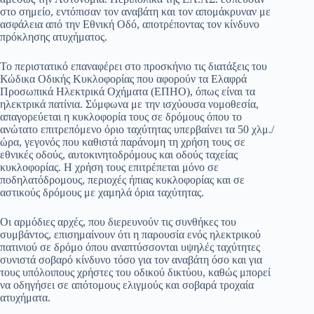
στο σημείο, εντόπισαν τον αναβάτη και τον απομάκρυναν με
ασφάλεια από την Εθνική Οδό, αποτρέποντας τον κίνδυνο
πρόκλησης ατυχήματος.
Το περιστατικό επαναφέρει στο προσκήνιο τις διατάξεις του
Κώδικα Οδικής Κυκλοφορίας που αφορούν τα Ελαφρά
Προσωπικά Ηλεκτρικά Οχήματα (ΕΠΗΟ), όπως είναι τα
ηλεκτρικά πατίνια. Σύμφωνα με την ισχύουσα νομοθεσία,
απαγορεύεται η κυκλοφορία τους σε δρόμους όπου το
ανώτατο επιτρεπόμενο όριο ταχύτητας υπερβαίνει τα 50 χλμ./
ώρα, γεγονός που καθιστά παράνομη τη χρήση τους σε
εθνικές οδούς, αυτοκινητοδρόμους και οδούς ταχείας
κυκλοφορίας. Η χρήση τους επιτρέπεται μόνο σε
ποδηλατόδρομους, περιοχές ήπιας κυκλοφορίας και σε
αστικούς δρόμους με χαμηλά όρια ταχύτητας.
Οι αρμόδιες αρχές, που διερευνούν τις συνθήκες του
συμβάντος, επισημαίνουν ότι η παρουσία ενός ηλεκτρικού
πατινιού σε δρόμο όπου αναπτύσσονται υψηλές ταχύτητες
συνιστά σοβαρό κίνδυνο τόσο για τον αναβάτη όσο και για
τους υπόλοιπους χρήστες του οδικού δικτύου, καθώς μπορεί
να οδηγήσει σε απότομους ελιγμούς και σοβαρά τροχαία
ατυχήματα.