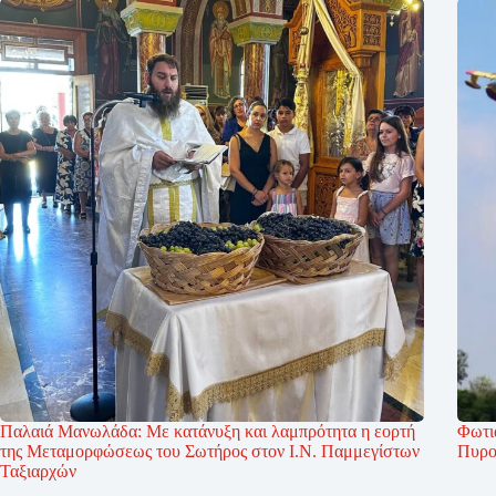
Παλαιά Μανωλάδα: Με κατάνυξη και λαμπρότητα η εορτή
Φωτι
της Μεταμορφώσεως του Σωτήρος στον Ι.Ν. Παμμεγίστων
Πυρο
Ταξιαρχών