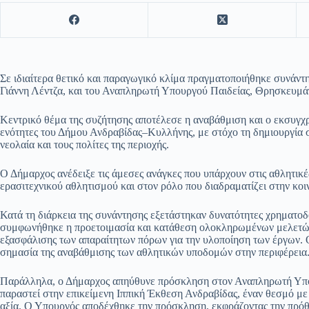
Σε ιδιαίτερα θετικό και παραγωγικό κλίμα πραγματοποιήθηκε συνάν
Γιάννη Λέντζα, και του Αναπληρωτή Υπουργού Παιδείας, Θρησκευμά
Κεντρικό θέμα της συζήτησης αποτέλεσε η αναβάθμιση και ο εκσυγχ
ενότητες του Δήμου Ανδραβίδας–Κυλλήνης, με στόχο τη δημιουργία 
νεολαία και τους πολίτες της περιοχής.
Ο Δήμαρχος ανέδειξε τις άμεσες ανάγκες που υπάρχουν στις αθλητικέ
ερασιτεχνικού αθλητισμού και στον ρόλο που διαδραματίζει στην κοιν
Κατά τη διάρκεια της συνάντησης εξετάστηκαν δυνατότητες χρηματο
συμφωνήθηκε η προετοιμασία και κατάθεση ολοκληρωμένων μελετών
εξασφάλισης των απαραίτητων πόρων για την υλοποίηση των έργων. Ο
σημασία της αναβάθμισης των αθλητικών υποδομών στην περιφέρεια
Παράλληλα, ο Δήμαρχος απηύθυνε πρόσκληση στον Αναπληρωτή Υπου
παραστεί στην επικείμενη Ιππική Έκθεση Ανδραβίδας, έναν θεσμό με 
αξία. Ο Υπουργός αποδέχθηκε την πρόσκληση, εκφράζοντας την πρόθε