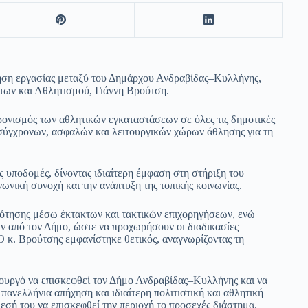
τηση εργασίας μεταξύ του Δημάρχου Ανδραβίδας–Κυλλήνης,
των και Αθλητισμού, Γιάννη Βρούτση.
ρονισμός των αθλητικών εγκαταστάσεων σε όλες τις δημοτικές
σύγχρονων, ασφαλών και λειτουργικών χώρων άθλησης για τη
ς υποδομές, δίνοντας ιδιαίτερη έμφαση στη στήριξη του
ωνική συνοχή και την ανάπτυξη της τοπικής κοινωνίας.
δότησης μέσω έκτακτων και τακτικών επιχορηγήσεων, ενώ
 από τον Δήμο, ώστε να προχωρήσουν οι διαδικασίες
 κ. Βρούτσης εμφανίστηκε θετικός, αναγνωρίζοντας τη
.
ργό να επισκεφθεί τον Δήμο Ανδραβίδας–Κυλλήνης και να
πανελλήνια απήχηση και ιδιαίτερη πολιτιστική και αθλητική
σή του να επισκεφθεί την περιοχή το προσεχές διάστημα.