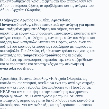
επικεντρώθηκαν σε κρίσιμα ζητήματα που απασχολούν τον
Δήμο, με κύριους άξονες τα προβλήματα και τις ανάγκες του
Δήμου Αρχαίας Ολυμπίας.
Ο Δήμαρχος Αρχαίας Ολυμπίας,
Αριστείδης
Παναγιωτόπουλος
, έθεσε επιτακτικά την
ανάγκη για άμεση
και αυξημένη χρηματοδότηση
του Δήμου, για την
υποστήριξη έργων και υποδομών. Ταυτόχρονα επισήμανε την
ανάγκη επαρκούς στελέχωσης των υπηρεσιών του Δήμου και
αύξηση των Κεντρικών Αυτοτελών Πόρων, δεδομένου του
αυξημένου κόστους λειτουργίας ενός Δήμου με παγκόσμια
ακτινοβολία. Παράλληλα, εξετάστηκαν τρόποι ενίσχυσης και
ανάπτυξης του
τουριστικού προϊόντος
της περιοχής,
δεδομένης της παγκόσμιας σημασίας της, ενώ συζητήθηκαν
και οι προοπτικές και στρατηγικές για την
οικονομική
ανάπτυξη
του Δήμου.
Αριστείδης Παναγιωτόπουλος: «Η Αρχαία Ολυμπία, ως
κοιτίδα του πολιτισμού, οφείλει να έχει την ανάλογη στήριξη
από την κεντρική εξουσία. Ευχαριστούμε τον Πρόεδρο της
ΚΕΔΕ για την επίσκεψη και την κατανόηση των χρόνιων
προβλημάτων μας. Η συνεργασία με την ΚΕΔΕ είναι
στρατηγικής σημασίας για να διεκδικήσουμε από κοινού ό,τι
δικαιούμαστε για την ανάπτυξη και τη θωράκιση του τόπου