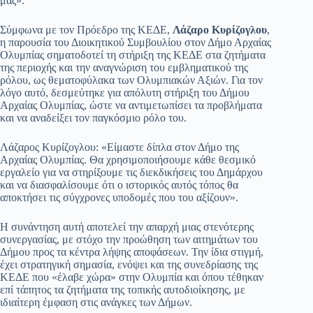
μας».
Σύμφωνα με τον Πρόεδρο της ΚΕΔΕ,
Λάζαρο Κυρίζογλου
,
η παρουσία του Διοικητικού Συμβουλίου στον Δήμο Αρχαίας
Ολυμπίας σηματοδοτεί τη στήριξη της ΚΕΔΕ στα ζητήματα
της περιοχής και την αναγνώριση του εμβληματικού της
ρόλου, ως θεματοφύλακα των Ολυμπιακών Αξιών. Για τον
λόγο αυτό, δεσμεύτηκε για απόλυτη στήριξη του Δήμου
Αρχαίας Ολυμπίας, ώστε να αντιμετωπίσει τα προβλήματα
και να αναδείξει τον παγκόσμιο ρόλο του.
​Λάζαρος Κυρίζογλου: «Είμαστε δίπλα στον Δήμο της
Αρχαίας Ολυμπίας. Θα χρησιμοποιήσουμε κάθε θεσμικό
εργαλείο για να στηρίξουμε τις διεκδικήσεις του Δημάρχου
και να διασφαλίσουμε ότι ο ιστορικός αυτός τόπος θα
αποκτήσει τις σύγχρονες υποδομές που του αξίζουν».
​Η συνάντηση αυτή αποτελεί την απαρχή μιας στενότερης
συνεργασίας, με στόχο την προώθηση των αιτημάτων του
Δήμου προς τα κέντρα λήψης αποφάσεων. Την ίδια στιγμή,
έχει στρατηγική σημασία, ενόψει και της συνεδρίασης της
ΚΕΔΕ που «έλαβε χώρα» στην Ολυμπία και όπου τέθηκαν
επί τάπητος τα ζητήματα της τοπικής αυτοδιοίκησης, με
ιδιαίτερη έμφαση στις ανάγκες των Δήμων.