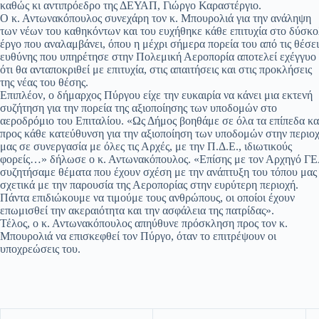
καθώς κι αντιπρόεδρο της ΔΕΥΑΠ, Γιώργο Καραστέργιο.
Ο κ. Αντωνακόπουλος συνεχάρη τον κ. Μπουρολιά για την ανάληψη
των νέων του καθηκόντων και του ευχήθηκε κάθε επιτυχία στο δύσκ
έργο που αναλαμβάνει, όπου η μέχρι σήμερα πορεία του από τις θέσει
ευθύνης που υπηρέτησε στην Πολεμική Αεροπορία αποτελεί εχέγγυο
ότι θα ανταποκριθεί με επιτυχία, στις απαιτήσεις και στις προκλήσεις
της νέας του θέσης.
Επιπλέον, ο δήμαρχος Πύργου είχε την ευκαιρία να κάνει μια εκτενή
συζήτηση για την πορεία της αξιοποίησης των υποδομών στο
αεροδρόμιο του Επιταλίου. «Ως Δήμος βοηθάμε σε όλα τα επίπεδα κα
προς κάθε κατεύθυνση για την αξιοποίηση των υποδομών στην περιο
μας σε συνεργασία με όλες τις Αρχές, με την Π.Δ.Ε., ιδιωτικούς
φορείς…» δήλωσε ο κ. Αντωνακόπουλος. «Επίσης με τον Αρχηγό Γ
συζητήσαμε θέματα που έχουν σχέση με την ανάπτυξη του τόπου μας
σχετικά με την παρουσία της Αεροπορίας στην ευρύτερη περιοχή.
Πάντα επιδιώκουμε να τιμούμε τους ανθρώπους, οι οποίοι έχουν
επωμισθεί την ακεραιότητα και την ασφάλεια της πατρίδας».
Τέλος, ο κ. Αντωνακόπουλος απηύθυνε πρόσκληση προς τον κ.
Μπουρολιά να επισκεφθεί τον Πύργο, όταν το επιτρέψουν οι
υποχρεώσεις του.