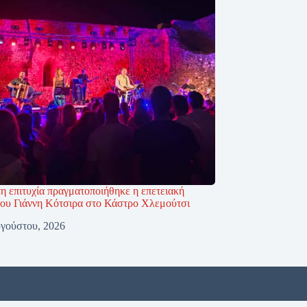
η επιτυχία πραγματοποιήθηκε η επετειακή
του Γιάννη Κότσιρα στο Κάστρο Χλεμούτσι
γούστου, 2026