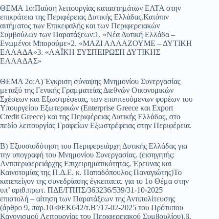
ΘΕΜΑ 1ο:Παύση λειτουργίας καταστημάτων ΕΛΤΑ στην
επικράτεια της Περιφέρειας Δυτικής Ελλάδας.Κατόπιν
αιτήματος των Επικεφαλής και των Περιφερειακών
Συμβούλων των Παρατάξεων:1. «Νέα Δυτική Ελλάδα –
Ενωμένοι Μπορούμε»2. «ΜΑΖΙ ΑΛΛΑΖΟΥΜΕ – ΔΥΤΙΚΗ
ΕΛΛΑΔΑ»3. «ΛΑΪΚΗ ΣΥΣΠΕΙΡΩΣΗ ΔΥΤΙΚΗΣ
ΕΛΛΑΔΑΣ»
ΘΕΜΑ 2ο:Α) Έγκριση σύναψης Μνημονίου Συνεργασίας
μεταξύ της Γενικής Γραμματείας Διεθνών Οικονομικών
Σχέσεων και Εξωστρέφειας, των εποπτευόμενων φορέων του
Υπουργείου Εξωτερικών (Enterprise Greece και Export
Credit Greece) και της Περιφέρειας Δυτικής Ελλάδας, στο
πεδίο λειτουργίας Γραφείων Εξωστρέφειας στην Περιφέρεια.
Β) Εξουσιοδότηση του Περιφερειάρχη Δυτικής Ελλάδας για
την υπογραφή του Μνημονίου Συνεργασίας. (εισηγητής:
Αντιπεριφερειάρχης Επιχειρηματικότητας, Έρευνας και
Καινοτομίας της Π.Δ.Ε. κ. Παπαδόπουλος Παναγιώτης)Το
κατεπείγον της συνεδρίασης έγκειται:α. για το 1ο Θέμα στην
υπ’ αριθ.πρωτ. ΠΔΕ/ΓΠΠΣ/363236/539/31-10-2025
επιστολή – αίτηση των Παρατάξεων της Αντιπολίτευσης
(άρθρο 9, παρ.10 ΦΕΚ642/τ.Β’/17-02-2025 του Πρότυπου
Κανονισμού Λειτουργίας του Περιφερειακού Συμβουλίου).β.