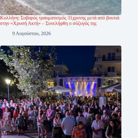
Κυλλήνη: Σοβαρός τραυματισμός 31χρονης μετά από βουτιά
στην «Χρυσή Ακτή» – Συνελήφθη ο σύζυγός της
9 Αυγούστου, 2026