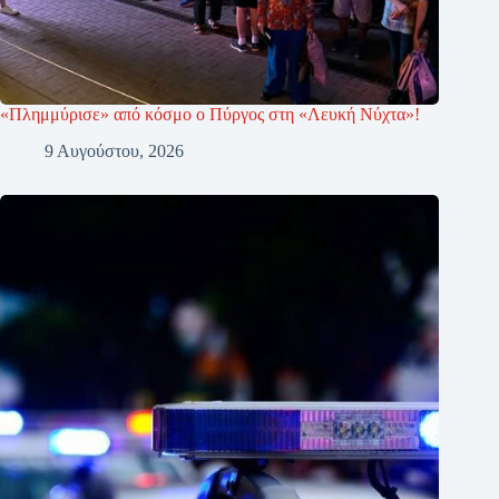
«Πλημμύρισε» από κόσμο ο Πύργος στη «Λευκή Νύχτα»!
9 Αυγούστου, 2026