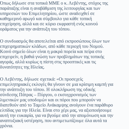
Όπως δήλωσε στα τοπικά ΜΜΕ ο κ. Λεβέντης, στόχος της
παράταξης είναι η αναβάθμιση της λειτουργίας και των
υπηρεσιών του Επιμελητηρίου, ώστε αναδειχθεί σε
καθημερινό αρωγό και σύμβουλο για κάθε τοπική
επιχείρηση, αλλά και σε κύριο εκφραστή ενός κοινού
οράματος για την ανάπτυξη του τόπου.
Ο συνδυασμός θα αποτελείται από εκπροσώπους όλων των
επιχειρηματικών κλάδων, από κάθε περιοχή του Νομού.
Κοινό σημείο όλων είναι η μακρά πορεία και πείρα στο
επιχειρείν, η βαθιά γνώση των προβλημάτων της τοπικής
αγοράς, αλλά κυρίως η πίστη στις προοπτικές και τις
δυνατότητες της Ηλείας.
Ο Λεβέντης, δήλωσε σχετικά: «Οι προσεχείς
επιμελητηριακές εκλογές θα γίνουν σε μια κρίσιμη καμπή για
την ανάπτυξη του τόπου. Η ολοκλήρωση της οδικής
σύνδεσης Πάτρας – Πύργου, ο εκσυγχρονισμός των
λιμενικών μας υποδομών και οι πόροι που μπορούν να
διατεθούν από το Ταμείο Ανάκαμψης ανοίγουν ένα παράθυρο
ελπίδας για την Ηλεία. Είναι στο χέρι μας, να αξιοποιήσουμε
αυτή την ευκαιρία, για να βγούμε από την απομόνωση και την
αναπτυξιακή υστέρηση, που αντιμετωπίζουμε όλα αυτά τα
χρόνια.