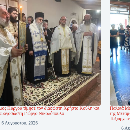
μος Πύργου τίμησε τον διασώστη Χρήστο Κούλη και
Παλαιά Μα
ναυαγοσώστη Γιώργο Νικολόπουλο
της Μεταμ
Ταξιαρχών
6 Αυγούστου, 2026
6 Αυ