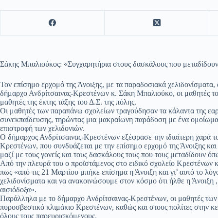
Σάκης Μπαλιούκος: «Συγχαρητήρια στους δασκάλους που μεταδίδουν 
Τον επίσημο ερχομό της Άνοιξης, με τα παραδοσιακά χελιδονίσματα,
δήμαρχο Ανδρίτσαινας-Κρεστένων κ. Σάκη Μπαλιούκο, οι μαθητές το
μαθητές της έκτης τάξης του Δ.Σ. της πόλης.
Οι μαθητές των παραπάνω σχολείων τραγούδησαν τα κάλαντα της εαρ
συνεκπαίδευσης, τηρώντας μια μακραίωνη παράδοση με ένα ομοίωμα χ
επιστροφή των χελιδονιών.
Ο δήμαρχος Ανδρίτσαινας-Κρεστένων εξέφρασε την ιδιαίτερη χαρά τ
Κρεστένων, που συνδυάζεται με την επίσημο ερχομό της Άνοιξης και
μαζί με τους γονείς και τους δασκάλους τους που τους μεταδίδουν όπω
Από την πλευρά του ο προϊστάμενος στο ειδικό σχολείο Κρεστένων 
πως «από τις 21 Μαρτίου μπήκε επίσημα η Άνοιξη και γι’ αυτό το λό
χελιδονίσματα και να ανακοινώσουμε στον κόσμο ότι ήλθε η Άνοιξη , 
αισιόδοξα».
Παράλληλα με το δήμαρχο Ανδρίτσαινας-Κρεστένων, οι μαθητές των 
πυροσβεστικό κλιμάκιο Κρεστένων, καθώς και στους πολίτες στην κ
όλους τους παρευρισκόμενους.