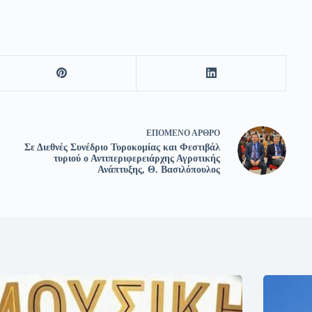
ΕΠΌΜΕΝΟ
ΆΡΘΡΟ
Σε Διεθνές Συνέδριο Τυροκομίας και Φεστιβάλ
τυριού ο Αντιπεριφερειάρχης Αγροτικής
Ανάπτυξης, Θ. Βασιλόπουλος