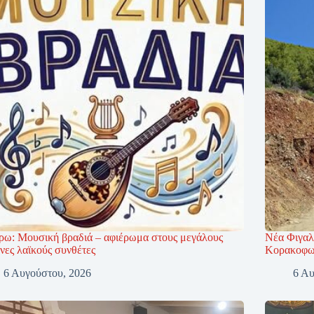
ρω: Μουσική βραδιά – αφιέρωμα στους μεγάλους
Νέα Φιγαλ
νες λαϊκούς συνθέτες
Κορακοφωλ
6 Αυγούστου, 2026
6 Αυ