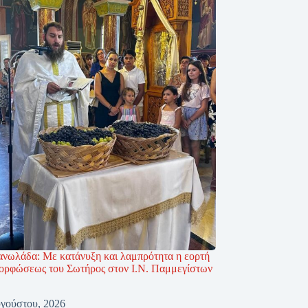
νωλάδα: Με κατάνυξη και λαμπρότητα η εορτή
ορφώσεως του Σωτήρος στον Ι.Ν. Παμμεγίστων
γούστου, 2026