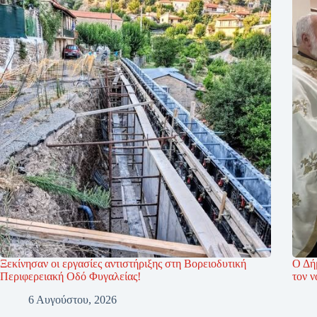
Ξεκίνησαν οι εργασίες αντιστήριξης στη Βορειοδυτική
Ο Δή
Περιφερειακή Οδό Φυγαλείας!
τον 
6 Αυγούστου, 2026