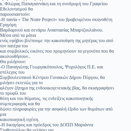
κ. Φλώρας Παπαγιαννάκη και τη συνδρομή του Γραφείου
Εθελοντισμού θα
παρουσιαστούν:
-Η ταινία « The Noire Project» του βραβευμένου σκηνοθέτη
Γρηγόρη
Βαρδαρινού και σενάριο Αναστασίας Μπαρτζουλιάνου.
Μέσα από τα μάτια
ενός εφήβου βλέπουμε την κακοποίηση της μητέρας του από
τον πατέρα του
και συμβολικές εικόνες που προμηνύουν τα γεγονότα που θα
ακολουθήσουν..
Θα μιλήσουν:
-Ο Παναγιώτης Γεωργακόπουλος, Ψυχολόγος Π.Ε. και
στέλεχος του
Συμβουλευτικού Κέντρου Γυναικών Δήμου Πύργου, θα
μιλήσει εκτενώς για το
φλέγον ζήτημα της ενδοοικογενειακής βίας, θα σκιαγραφήσει
το προφίλ του
θύτη και του θύματος, τις ενδείξεις κακοποιητικής
συμπεριφοράς και θα
δώσει πληροφορίες για την ασφαλή έξοδο των θυμάτων από
μια
κακοποιητική σχέση.
-Η δικηγόρος και πρόεδρος του ΔΟΠΠ Μαριάννα
Σταθοπούλου θα μιλήσει για