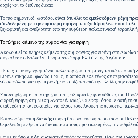
αρχές και το διεθνές δίκαιο.
Το πιο σημαντικό, ωστόσο,
είναι ότι όλα τα εμπλεκόμενα μέρη πρ
συνδεδεμένη με την ευρύτερη ειρήνη
μεταξύ Ισραηλινών και Παλαι
ξεχωριστή και ανεξάρτητη από την ευρύτερη παλαιστινιακή-ισραηλιν
Το πλήρες κείμενο της συμφωνίας για ειρήνη
Ακολουθεί το πλήρες κείμενο της συμφωνίας για ειρήνη στη Λωρίδα 
συγκάλεσε ο Ντόναλντ Τραμπ στο Σαρμ Ελ Σέιχ της Αιγύπτου:
«Εμείς, οι υπογεγραμμένοι, καλωσορίζουμε τη πραγματικά ιστορική δ
Ειρηνευτικής Συμφωνίας Τραμπ, η οποία έθεσε τέλος σε περισσότερα
νέο κεφάλαιο για την περιοχή, που ορίζεται από την ελπίδα, την ασφάλ
Υποστηρίζουμε και στηρίζουμε τις ειλικρινείς προσπάθειες του Προέ
διαρκή ειρήνη στη Μέση Ανατολή. Μαζί, θα εφαρμόσουμε αυτή τη συ
σταθερότητα και ευκαιρίες για όλους τους λαούς της περιοχής, περι
Κατανοούμε ότι η διαρκής ειρήνη θα είναι εκείνη όπου τόσο οι Παλαι
θεμελιώδη ανθρώπινα δικαιώματά τους προστατευμένα, την ασφάλειά 
Επιβεβαιώνουμε ότι ουσιαστική πρόοδος προκύπτει μέσω συνεργασίας