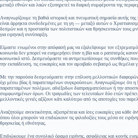
μεταξύ εθνών και λαών εξυπηρετεί τα διαρκή συμφέροντα της περιφερ
Αναγνωρίζουμε τη βαθιά ιστορική και πνευματική σημασία αυτής της π
είναι άρρηκτα συνδεδεμένες με τη γη — μεταξύ αυτών ο Χριστιανισμ
δεσμών και η προστασία των πολιτιστικών και θρησκευτικών τους μ
για ειρηνική συνύπαρξη.
Είμαστε ενωμένοι στην απόφασή μας να εξαλείψουμε τον εξτρεμισμό 
κοινωνία δεν μπορεί να ευημερήσει όταν η βία και ο ρατσισμός κανον
κοινωνικό ιστό. Δεσμευόμαστε να αντιμετωπίσουμε τις συνθήκες που
την εκπαίδευση, τις ευκαιρίες και τον αμοιβαίο σεβασμό ως θεμέλια γ
Με την παρούσα δεσμευόμαστε στην επίλυση μελλοντικών διαφορών
όχι μέσω βίας ή παρατεταμένων συγκρούσεων. Αναγνωρίζουμε ότι η 
παρατεταμένων πολέμων, αδιέξοδων διαπραγματεύσεων ή την αποσπα
συμφωνημένων όρων. Οι τραγωδίες των τελευταίων δύο ετών πρέπει 
μελλοντικές γενιές αξίζουν κάτι καλύτερο από τις αποτυχίες του παρε
Αναζητούμε ανεκτικότητα, αξιοπρέπεια και ίσες ευκαιρίες για κάθε άν
όπου όλοι μπορούν να επιδιώκουν τις φιλοδοξίες τους μέσα σε ειρήν
θρησκείας ή εθνότητας.
Επιδιώκουμε ένα συνολικό όραμα ειρήνης, ασφάλειας και κοινής ευημ