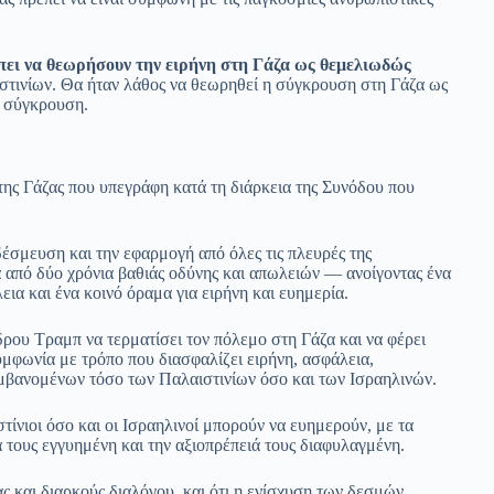
έπει να θεωρήσουν την ειρήνη στη Γάζα ως θεμελιωδώς
στινίων. Θα ήταν λάθος να θεωρηθεί η σύγκρουση στη Γάζα ως
ή σύγκρουση.
της Γάζας που υπεγράφη κατά τη διάρκεια της Συνόδου που
έσμευση και την εφαρμογή από όλες τις πλευρές της
 από δύο χρόνια βαθιάς οδύνης και απωλειών — ανοίγοντας ένα
εια και ένα κοινό όραμα για ειρήνη και ευημερία.
δρου Τραμπ να τερματίσει τον πόλεμο στη Γάζα και να φέρει
μφωνία με τρόπο που διασφαλίζει ειρήνη, ασφάλεια,
λαμβανομένων τόσο των Παλαιστινίων όσο και των Ισραηλινών.
στίνιοι όσο και οι Ισραηλινοί μπορούν να ευημερούν, με τα
τους εγγυημένη και την αξιοπρέπειά τους διαφυλαγμένη.
 και διαρκούς διαλόγου, και ότι η ενίσχυση των δεσμών