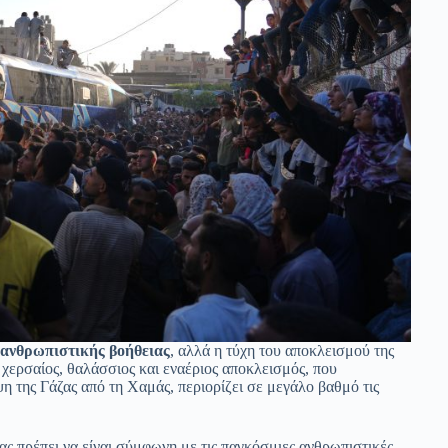
 ανθρωπιστικής βοήθειας
, αλλά η τύχη του αποκλεισμού της
 χερσαίος, θαλάσσιος και εναέριος αποκλεισμός, που
η της Γάζας από τη Χαμάς, περιορίζει σε μεγάλο βαθμό τις
ιας πρέπει να είναι σύμφωνη με τις παγκόσμιες ανθρωπιστικές