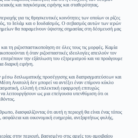
ειακής και παγκόσμιας ειρήνης και σταθερότητας.
εριοχής για τις θρησκευτικές κοινότητες των οποίων οι ρίζες
ός, το Ισλάμ και ο Ιουδαϊσμός. Ο σεβασμός αυτών των ιερών
νημείων θα παραμείνουν ύψιστης σημασίας στη δέσμευσή μας
και τη ριζοσπαστικοποίηση σε όλες τους τις μορφές. Καμία
ικοποιούνται ή όταν ριζοσπαστικές ιδεολογίες απειλούν τον
 επιτρέπουν την εξάπλωση του εξτρεμισμού και να προάγουμε
ια διαρκή ειρήνη.
 μέσω διπλωματικής προσέγγισης και διαπραγματεύσεων και
Μέση Ανατολή δεν μπορεί να αντέξει έναν επίμονο κύκλο
σματική, ελλιπή ή επιλεκτική εφαρμογή επιτυχώς
να λειτουργήσουν ως μια επείγουσα υπενθύμιση ότι οι
λθόντος.
θρωπο, διασφαλίζοντας ότι αυτή η περιοχή θα είναι ένας τόπος
η, ασφάλεια και οικονομική ευημερία, ανεξαρτήτως φυλής,
ερίας στην περιοχή, βασισμένο στις αρχές του αμοιβαίου