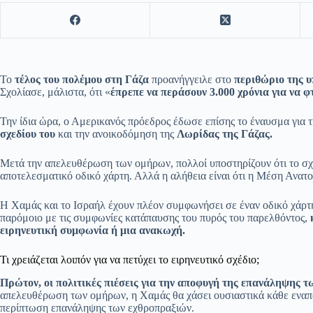
Το
τέλος του πολέμου στη Γάζα
προανήγγειλε στο
περιθώριο της 
Σχολίασε, μάλιστα, ότι «
έπρεπε να περάσουν 3.000 χρόνια για να φ
Την ίδια ώρα, ο Αμερικανός πρόεδρος έδωσε επίσης το έναυσμα για 
σχεδίου του
και την ανοικοδόμηση της
Λωρίδας της Γάζας.
Μετά την απελευθέρωση των ομήρων, πολλοί υποστηρίζουν ότι το σχ
αποτελεσματικό οδικό χάρτη. Αλλά η αλήθεια είναι ότι η Μέση Ανατο
Η Χαμάς και το Ισραήλ έχουν πλέον συμφωνήσει σε έναν οδικό χάρτη 
παρόμοιο με τις συμφωνίες κατάπαυσης του πυρός του παρελθόντος,
κ
ειρηνευτική συμφωνία ή μια ανακωχή.
Τι χρειάζεται λοιπόν για να πετύχει το ειρηνευτικό σχέδιο;
Πρώτον, οι πολιτικές πιέσεις για την αποφυγή της επανάληψης τ
απελευθέρωση των ομήρων, η Χαμάς θα χάσει ουσιαστικά κάθε εναπο
περίπτωση επανάληψης των εχθροπραξιών.