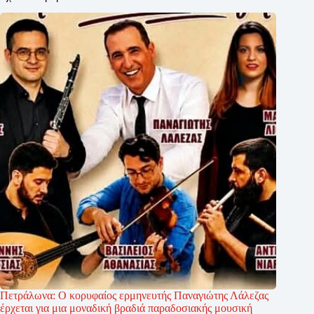
Πετράλωνα: Ο κορυφαίος ερμηνευτής Παναγιώτης Λάλεζας
έρχεται για μια μοναδική βραδιά παραδοσιακής μουσική