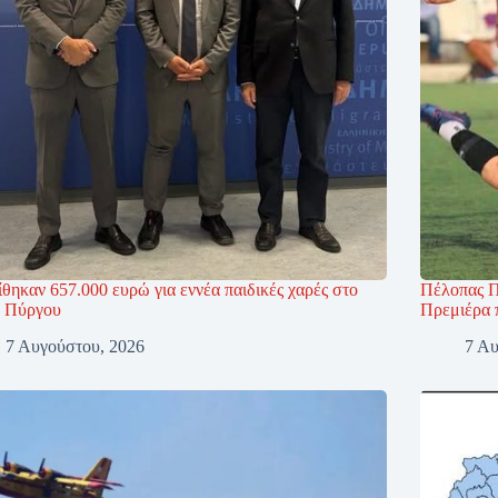
θηκαν 657.000 ευρώ για εννέα παιδικές χαρές στο
Πέλοπας Π
 Πύργου
Πρεμιέρα 
7 Αυγούστου, 2026
7 Αυ