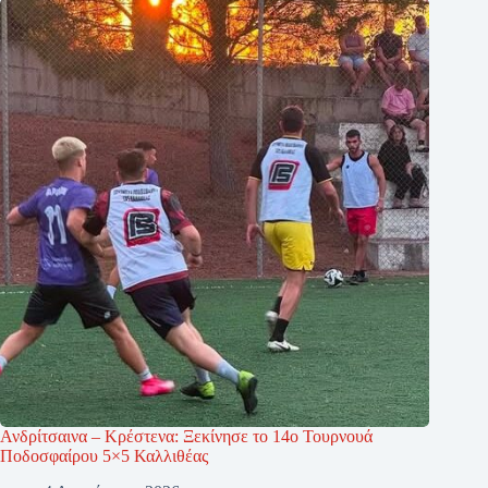
Ανδρίτσαινα – Κρέστενα: Ξεκίνησε το 14ο Τουρνουά
Ποδοσφαίρου 5×5 Καλλιθέας