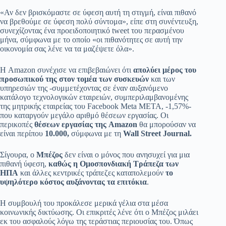
«Αν δεν βρισκόμαστε σε ύφεση αυτή τη στιγμή, είναι πιθανό
να βρεθούμε σε ύφεση πολύ σύντομα», είπε στη συνέντευξη,
συνεχίζοντας ένα προειδοποιητικό tweet του περασμένου
μήνα, σύμφωνα με το οποίο «οι πιθανότητες σε αυτή την
οικονομία σας λένε να τα μαζέψετε όλα».
Η Amazon συνέχισε να επιβεβαιώνει ότι
απολύει μέρος του
προσωπικού της στον τομέα των συσκευών
και των
υπηρεσιών της -συμμετέχοντας σε έναν αυξανόμενο
κατάλογο τεχνολογικών εταιρειών, συμπεριλαμβανομένης
της μητρικής εταιρείας του Facebook Meta META, -1,57%-
που καταργούν μεγάλο αριθμό θέσεων εργασίας. Οι
περικοπές
θέσεων εργασίας της Amazon
θα μπορούσαν να
είναι περίπου
10.000,
σύμφωνα με τη
Wall Street Journal.
Σίγουρα, ο
Μπέζος
δεν είναι ο μόνος που ανησυχεί για μια
πιθανή ύφεση,
καθώς η Ομοσπονδιακή Τράπεζα των
ΗΠΑ
και άλλες κεντρικές τράπεζες καταπολεμούν
το
υψηλότερο κόστος αυξάνοντας τα επιτόκια
.
Η συμβουλή του προκάλεσε μερικά γέλια στα μέσα
κοινωνικής δικτύωσης. Οι επικριτές λένε ότι ο Μπέζος μιλάει
εκ του ασφαλούς λόγω της τεράστιας περιουσίας του. Όπως