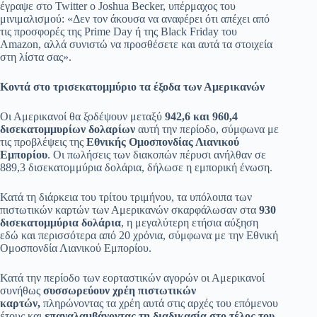
έγραψε στο Twitter ο Joshua Becker, υπέρμαχος του
μινιμαλισμού: «Δεν τον άκουσα να αναφέρει ότι απέχει από
τις προσφορές της Prime Day ή της Black Friday του
Amazon, αλλά συνιστώ να προσθέσετε και αυτά τα στοιχεία
στη λίστα σας».
Κοντά στο τρισεκατομμύριο τα έξοδα των Αμερικανών
Οι Αμερικανοί θα ξοδέψουν μεταξύ
942,6 και 960,4
δισεκατομμυρίων δολαρίων
αυτή την περίοδο, σύμφωνα με
τις προβλέψεις της
Εθνικής Ομοσπονδίας Λιανικού
Εμπορίου
. Οι πωλήσεις των διακοπών πέρυσι ανήλθαν σε
889,3 δισεκατομμύρια δολάρια, δήλωσε η εμπορική ένωση.
Κατά τη διάρκεια του τρίτου τριμήνου, τα υπόλοιπα των
πιστωτικών καρτών των Αμερικανών σκαρφάλωσαν στα
930
δισεκατομμύρια δολάρια
, η μεγαλύτερη ετήσια αύξηση
εδώ και περισσότερα από 20 χρόνια, σύμφωνα με την Εθνική
Ομοσπονδία Λιανικού Εμπορίου.
Κατά την περίοδο των εορταστικών αγορών οι Αμερικανοί
συνήθως
συσσωρεύουν χρέη πιστωτικών
καρτών,
πληρώνοντας τα χρέη αυτά στις αρχές του επόμενου
έτους και
επαναλαμβάνοντας τη διαδικασία στο τέλος του