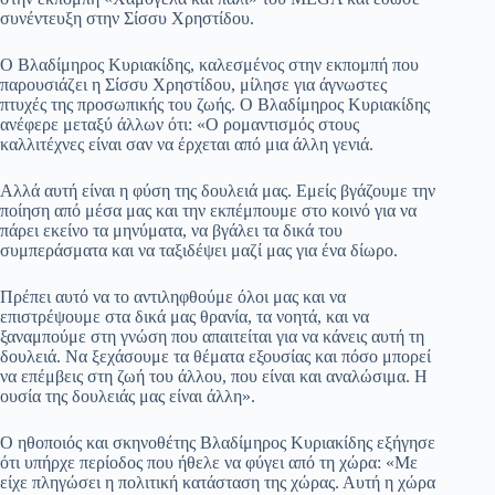
συνέντευξη στην Σίσσυ Χρηστίδου.
Ο Βλαδίμηρος Κυριακίδης, καλεσμένος στην εκπομπή που
παρουσιάζει η Σίσσυ Χρηστίδου, μίλησε για άγνωστες
πτυχές της προσωπικής του ζωής. Ο Βλαδίμηρος Κυριακίδης
ανέφερε μεταξύ άλλων ότι: «Ο ρομαντισμός στους
καλλιτέχνες είναι σαν να έρχεται από μια άλλη γενιά.
Αλλά αυτή είναι η φύση της δουλειά μας. Εμείς βγάζουμε την
ποίηση από μέσα μας και την εκπέμπουμε στο κοινό για να
πάρει εκείνο τα μηνύματα, να βγάλει τα δικά του
συμπεράσματα και να ταξιδέψει μαζί μας για ένα δίωρο.
Πρέπει αυτό να το αντιληφθούμε όλοι μας και να
επιστρέψουμε στα δικά μας θρανία, τα νοητά, και να
ξαναμπούμε στη γνώση που απαιτείται για να κάνεις αυτή τη
δουλειά. Να ξεχάσουμε τα θέματα εξουσίας και πόσο μπορεί
να επέμβεις στη ζωή του άλλου, που είναι και αναλώσιμα. Η
ουσία της δουλειάς μας είναι άλλη».
Ο ηθοποιός και σκηνοθέτης Βλαδίμηρος Κυριακίδης εξήγησε
ότι υπήρχε περίοδος που ήθελε να φύγει από τη χώρα: «Με
είχε πληγώσει η πολιτική κατάσταση της χώρας. Αυτή η χώρα