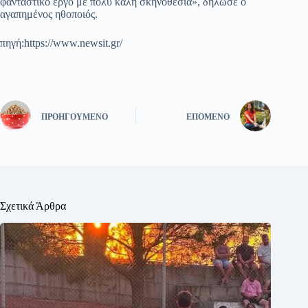
φανταστικό έργο με πολύ καλή σκηνοθεσία», δήλωσε ο
αγαπημένος ηθοποιός.
πηγή:https://www.newsit.gr/
ΠΡΟΗΓΟΎΜΕΝΟ
ΕΠΌΜΕΝΟ
Σχετικά Άρθρα