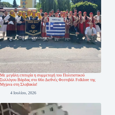
Με μεγάλη επιτυχία η συμμετοχή του Πολιτιστικού
Συλλόγου Βάρδας στο 66ο Διεθνές Φεστιβάλ Folklore της
Myjava στη Σλοβακία!
4 Ιουλίου, 2026