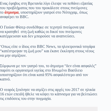
Ενας έφηβος στη Βρετανία λίγο έλειψε να πεθάνει εξαιτίας
του προβλήματος που του προκάλεσε στους πνεύμονες
το
άτμισμα
, υποστηρίζουν γιατροί στο Νότιγχαμ, όπως
αναφέρει το BBC.
O Γιούαν Φίσερ συνδέθηκε σε τεχνητό πνεύμονα για
να κρατηθεί στη ζωή καθώς οι δικοί του πνεύμονες
κατέρρευσαν και δεν μπορούσε να αναπνεύσει.
‘Οπως είπε ο ίδιος στο BBC News, τα ηλεκτρονικά τσιγάρα
“κατέστρεψαν τη ζωή μου” και έκανε έκκληση στους νέους
να μην ατμίζουν.
Σύμφωνα με τον γιατρό του, το άτμισμα “δεν είναι ασφαλές”
παρότι οι οργανισμοί υγείας στο Ηνωμένο Βασίλειο
υποστηρίζουν ότι είναι κατά 95% ασφαλέστερο από τον
καπνό.
Ο νεαρός ξεκίνησε να ατμίζει στις αρχές του 2017 σε ηλικία
16 ετών επειδή ήθελε να κόψει το κάπνισμα για να βελτιώσει
τις επιδόσεις του στην πυγμαχία.