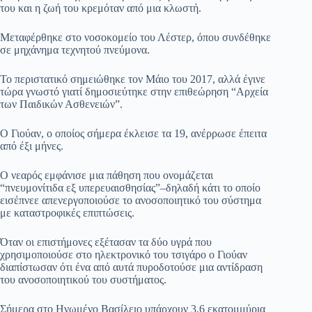
του και η ζωή του κρεμόταν από μια κλωστή.
Μεταφέρθηκε στο νοσοκομείο του Λέστερ, όπου συνδέθηκε
σε μηχάνημα τεχνητού πνεύμονα.
Το περιστατικό σημειώθηκε τον Μάιο του 2017, αλλά έγινε
τώρα γνωστό γιατί δημοσιεύτηκε στην επιθεώρηση “Αρχεία
των Παιδικών Ασθενειών”.
Ο Γιούαν, ο οποίος σήμερα έκλεισε τα 19, ανέρρωσε έπειτα
από έξι μήνες.
Ο νεαρός εμφάνισε μια πάθηση που ονομάζεται
“πνευμονίτιδα εξ υπερευαισθησίας”–δηλαδή κάτι το οποίο
εισέπνεε απενεργοποιούσε το ανοσοποιητικό του σύστημα
με καταστροφικές επιπτώσεις.
Όταν οι επιστήμονες εξέτασαν τα δύο υγρά που
χρησιμοποιούσε στο ηλεκτρονικό του τσιγάρο ο Γιούαν
διαπίστωσαν ότι ένα από αυτά πυροδοτούσε μια αντίδραση
του ανοσοποιητικού του συστήματος.
Σήμερα στο Ηνωμένο Βασίλειο υπάρχουν 3,6 εκατομμύρια