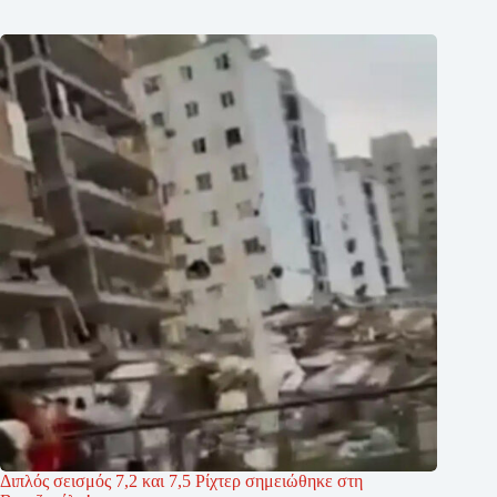
Διπλός σεισμός 7,2 και 7,5 Ρίχτερ σημειώθηκε στη