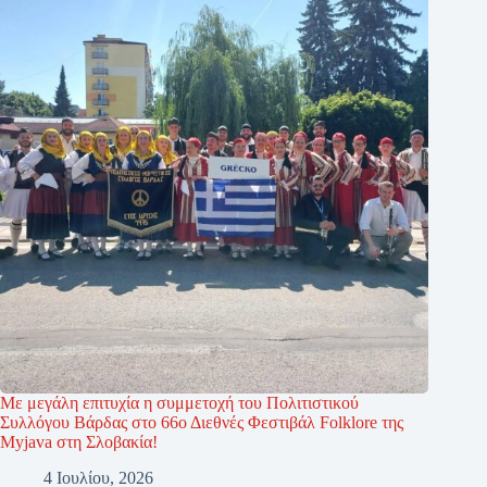
Με μεγάλη επιτυχία η συμμετοχή του Πολιτιστικού
Συλλόγου Βάρδας στο 66ο Διεθνές Φεστιβάλ Folklore της
Myjava στη Σλοβακία!
4 Ιουλίου, 2026