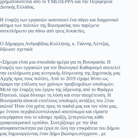
χρηματοδοτείται από το ΥΜΕΠΕΡΡΑ και την Περιφέρεια
Δυτικής Ελλάδας.
Η έναρξη των εργασιών ικανοποιεί ένα πάγιο και διαχρονικό
αίτημα των πολιτών της Βουπρασίας που παρέμενε
ανεκπλήρωτο για πάνω από τρεις δεκαετίες.
​Ο Δήμαρχος Ανδραβίδας-Κυλλήνης, κ. Γιάννης Λέντζας,
δήλωσε σχετικά:
​«Σήμερα είναι μια σπουδαία ημέρα για τη Βουπρασία. Η
έναρξη των εργασιών για τον Βιολογικό Καθαρισμό αποτελεί
την εκπλήρωση μιας κεντρικής δέσμευσης της Δημοτικής μας
Αρχής προς τους πολίτες. Από το 2019 είχαμε θέσει ως
όραμα την επίλυση των χρόνιων προβλημάτων υποδομών.
Μετά την έναρξη του έργου της ύδρευσης από το Φράγμα
Πηνειού, τώρα δίνουμε τη λύση και στην αποχέτευση. Η
Βουπρασία αποκτά επιτέλους υποδομές αντάξιες του 21ου
αιώνα! Ήταν ένα χρέος προς τα παιδιά μας και τον τόπο μας,
με έντονο περιβαλλοντολογικό αποτύπωμα και είμαστε
υπερήφανοι που το κάναμε πράξη, ξεπερνώντας κάθε
γραφειοκρατικό εμπόδιο. Συνεχίζουμε με την ίδια
αποφασιστικότητα για έργα σε όλη την επικράτεια του Δήμου
μας δημιουργώντας έναν Δήμο βιώσιμο,σύγχρονο , με