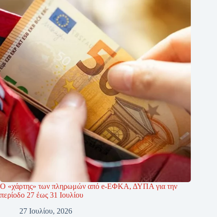
Ο «χάρτης» των πληρωμών από e-ΕΦΚΑ, ΔΥΠΑ για την
περίοδο 27 έως 31 Ιουλίου
27 Ιουλίου, 2026