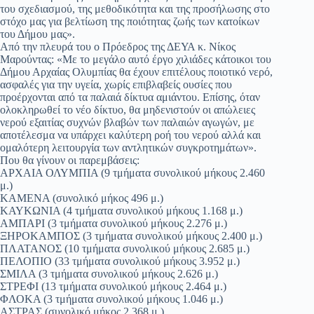
του σχεδιασμού, της μεθοδικότητα και της προσήλωσης στο
στόχο μας για βελτίωση της ποιότητας ζωής των κατοίκων
του Δήμου μας».
Από την πλευρά του ο Πρόεδρος της ΔΕΥΑ κ. Νίκος
Μαρούντας: «Με το μεγάλο αυτό έργο χιλιάδες κάτοικοι του
Δήμου Αρχαίας Ολυμπίας θα έχουν επιτέλους ποιοτικό νερό,
ασφαλές για την υγεία, χωρίς επιβλαβείς ουσίες που
προέρχονται από τα παλαιά δίκτυα αμιάντου. Επίσης, όταν
ολοκληρωθεί το νέο δίκτυο, θα μηδενιστούν οι απώλειες
νερού εξαιτίας συχνών βλαβών των παλαιών αγωγών, με
αποτέλεσμα να υπάρχει καλύτερη ροή του νερού αλλά και
ομαλότερη λειτουργία των αντλητικών συγκροτημάτων».
Που θα γίνουν οι παρεμβάσεις:
ΑΡΧΑΙΑ ΟΛΥΜΠΙΑ (9 τμήματα συνολικού μήκους 2.460
μ.)
ΚΑΜΕΝΑ (συνολικό μήκος 496 μ.)
ΚΑΥΚΩΝΙΑ (4 τμήματα συνολικού μήκους 1.168 μ.)
ΑΜΠΑΡΙ (3 τμήματα συνολικού μήκους 2.276 μ.)
ΞΗΡΟΚΑΜΠΟΣ (3 τμήματα συνολικού μήκους 2.400 μ.)
ΠΛΑΤΑΝΟΣ (10 τμήματα συνολικού μήκους 2.685 μ.)
ΠΕΛΟΠΙΟ (33 τμήματα συνολικού μήκους 3.952 μ.)
ΣΜΙΛΑ (3 τμήματα συνολικού μήκους 2.626 μ.)
ΣΤΡΕΦΙ (13 τμήματα συνολικού μήκους 2.464 μ.)
ΦΛΟΚΑ (3 τμήματα συνολικού μήκους 1.046 μ.)
ΑΣΤΡΑΣ (συνολικό μήκος 2.368 μ.)