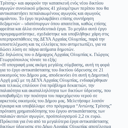
Τρίτσης» και αφορούν την κατασκευή ενός νέου δικτύου
αγωγών συνολικού μήκους 41 χιλιομέτρων περίπου που θα
αντικαταστήσει πεπαλαιωμένους αγωγούς και αγωγούς
αμιάντου. Το έργο περιλαμβάνει επίσης συντήρηση
δεξαμενών – υδατόπυργων όπου απαιτείται, καθώς επίσης
φρεάτια και άλλα συνοδευτικά έργα. Το μεγάλο αυτό έργο
προγραμματίστηκε, σχεδιάστηκε και υποβλήθηκε χάρη στις
υπερπροσπάθειες της ΔΕΥΑ Αρχαίας Ολυμπίας, παρά την
υποστελέχωση και τις ελλείψεις που αντιμετωπίζει, για να
δώσει λύση σε πάγια αιτήματα δημοτών.
Σε δηλώσεις του ο Δήμαρχος Αρχαίας Ολυμπίας κ. Γιώργος
Γεωργιόπουλος τόνισε τα εξής:
«Η υπογραφή μιας ακόμη μεγάλης σύμβασης, αυτή τη φορά
για το έργο αντικατάστασης του δικτύου ύδρευσης σε 21
οικισμούς του Δήμου μας, αποδεικνύει ότι αυτή η Δημοτική
Αρχή μαζί με τη ΔΕΥΑ Αρχαίας Ολυμπίας, ενδιαφέρθηκαν
και τελικώς επιλύουν ένα πρόβλημα δεκαετιών, την
παλαιότητα και ακαταλληλότητα των δικτύων ύδρευσης, που
υποβαθμίζει την ποιότητα του παρεχόμενου νερού σε
αρκετούς οικισμούς του Δήμου μας. Μελετήσαμε λοιπόν
έγκαιρα και υποβάλλαμε στο πρόγραμμα “Αντώνης Τρίτσης”
πρόταση χρηματοδότησης του έργου αντικατάστασης των
παλαιών αυτών αγωγών, προϋπολογισμού 2,2 εκ ευρώ.
Πρόκειται για ένα από τα μεγαλύτερα έργα αντικατάστασης
δικτύων ύδρευσης στο Δήμο Αρχαίας Ολυμπίας αποτέλεσμα