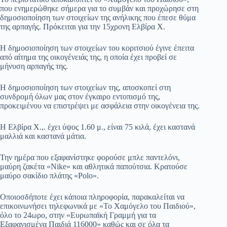
που ενημερώθηκε σήμερα για το συμβάν και προχώρησε στη
δημοσιοποίηση των στοιχείων της ανήλικης που έπεσε θύμα
της αρπαγής. Πρόκειται για την 15χρονη Ελβίρα Χ.
Η δημοσιοποίηση των στοιχείων του κοριτσιού έγινε έπειτα
από αίτημα της οικογένειάς της, η οποία έχει προβεί σε
μήνυση αρπαγής της.
Η δημοσιοποίηση των στοιχείων της, αποσκοπεί στη
συνδρομή όλων μας στον έγκαιρο εντοπισμό της,
προκειμένου να επιστρέψει με ασφάλεια στην οικογένεια της.
Η Ελβίρα Χ.,. έχει ύψος 1.60 μ., είναι 75 κιλά, έχει καστανά
μαλλιά και καστανά μάτια.
Την ημέρα που εξαφανίστηκε φορούσε μπλε παντελόνι,
μαύρη ζακέτα «Nike» και αθλητικά παπούτσια. Κρατούσε
μαύρο σακίδιο πλάτης «Polo».
Οποιοσδήποτε έχει κάποια πληροφορία, παρακαλείται να
επικοινωνήσει τηλεφωνικά με «Το Χαμόγελο του Παιδιού»,
όλο το 24ωρο, στην «Ευρωπαϊκή Γραμμή για τα
Εξαφανισμένα Παιδιά 116000» καθώς και σε όλα τα