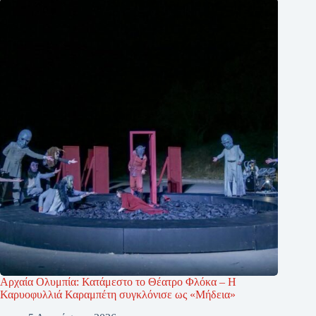
Αρχαία Ολυμπία: Κατάμεστο το Θέατρο Φλόκα – Η
Καρυοφυλλιά Καραμπέτη συγκλόνισε ως «Μήδεια»