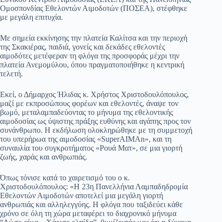
Ομοσπονδίας Εθελοντών Αιμοδοτών (ΠΟΣΕΑ), στέφθηκε
με μεγάλη επιτυχία.
Με σημεία εκκίνησης την πλατεία Καλίτσα και την περιοχή
της Σκακιέρας, παιδιά, γονείς και δεκάδες εθελοντές
αιμοδότες μετέφεραν τη φλόγα της προσφοράς μέχρι την
πλατεία Ανεμομύλου, όπου πραγματοποιήθηκε η κεντρική
τελετή.
Εκεί, ο Δήμαρχος Ήλιδας κ. Χρήστος Χριστοδουλόπουλος,
μαζί με εκπροσώπους φορέων και εθελοντές, άναψε τον
βωμό, μεταλαμπαδεύοντας το μήνυμα της εθελοντικής
αιμοδοσίας ως ύψιστης πράξης ευθύνης και αγάπης προς τον
συνάνθρωπο. Η εκδήλωση ολοκληρώθηκε με τη συμμετοχή
του υπερήρωα της αιμοδοσίας «SuperAIMAn», και τη
συναυλία του συγκροτήματος «Ρουά Ματ», σε μια γιορτή
ζωής, χαράς και ανθρωπιάς.
Όπως τόνισε κατά το χαιρετισμό του ο κ.
Χριστοδουλόπουλος: «Η 23η Πανελλήνια Λαμπαδηδρομία
Εθελοντών Αιμοδοτών αποτελεί μια μεγάλη γιορτή
ανθρωπιάς και αλληλεγγύης. Η φλόγα που ταξιδεύει κάθε
χρόνο σε όλη τη χώρα μεταφέρει το διαχρονικό μήνυμα