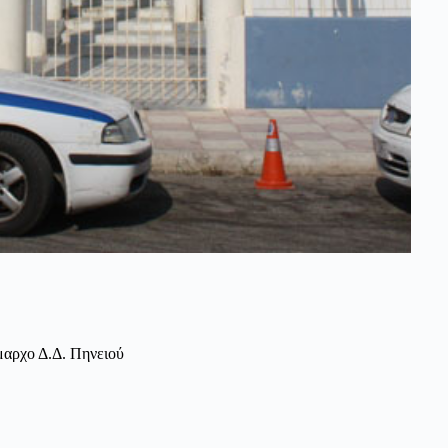
αρχο Δ.Δ. Πηνειού