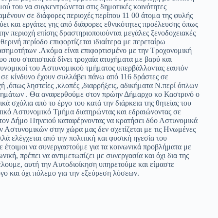
ού του να συγκεντρώνεται στις δημοτικές κοινότητες
μένουν σε διάφορες περιοχές περίπου 11 00 άτομα της φυλής
ει και εργάτες γης από διάφορες εθνικότητες προέλευσης όπως
ην περιοχή επίσης δραστηριοποιούνται μεγάλες ξενοδοχειακές
θερινή περίοδο επιφορτίζεται ιδιαίτερα με περεταίρω
ιασημοτήτων .Ακόμα είναι επιφορτισμένο με την Τροχονομική
ο που στατιστικά δίνει τροχαία ατυχήματα με βαρύ και
στυνομικοί του Αστυνομικού τμήματος υπερβάλλοντας εαυτόν
ς σε κίνδυνο έχουν συλλάβει πάνω από 116 δράστες σε
 ,όπως ληστείες ,κλοπές ,διαρρήξεις, αδικήματα Ν.περί όπλων
χημάτων . Θα αναφερθούμε στον πρώην Δήμαρχο κο Καστρινό ο
κά σχόλια από το έργο του κατά την διάρκεια της θητείας του
οπικό Αστυνομικό Τμήμα διατηρώντας και εδραιώνοντας σε
στον Δήμο Πηνειού καταφέρνοντας να κρατήσει δύο Αστυνομικά
ν Αστυνομικών στην χώρα μας δεν σχετίζεται με τις Ηνωμένες
λλά ελέγχεται από την πολιτική και φυσική ηγεσία του
τε έτοιμοι να συνεργαστούμε για τα κοινωνικά προβλήματα με
νική, πρέπει να αντιμετωπίζει με συνεργασία και όχι δια της
θέλουμε, αυτή την Αυτοδιοίκηση υπηρετούμε και είμαστε
γο και όχι πόλεμο για την εξεύρεση λύσεων.