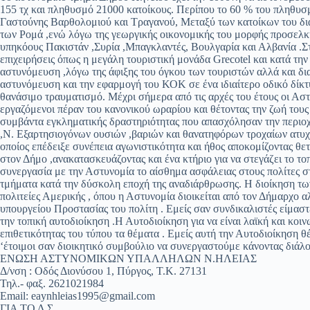
155 τχ και πληθυσμό 21000 κατοίκους. Περίπου το 60 % του πληθυσμ
Γαστούνης Βαρθολομιού και Τραγανού, Μεταξύ των κατοίκων του δια
των Ρομά ,ενώ λόγω της γεωργικής οικονομικής του μορφής προσελκύ
υπηκόους Πακιστάν ,Συρία ,Μπαγκλαντές, Βουλγαρία και Αλβανία .Στ
επιχειρήσεις όπως η μεγάλη τουριστική μονάδα Grecotel και κατά την 
αστυνόμευση ,λόγω της άφιξης του όγκου των τουριστών αλλά και δ
αστυνόμευση και την εφαρμογή του ΚΟΚ σε ένα ιδιαίτερο οδικό δίκτυ
θανάσιμο τραυματισμό. Μέχρι σήμερα από τις αρχές του έτους οι Α
εργαζόμενοι πέραν του κανονικού ωραρίου και θέτοντας την ζωή του
συμβάντα εγκληματικής δραστηριότητας που απασχόλησαν την περιοχή
,Ν. Εξαρτησιογόνων ουσιών ,βαριών και θανατηφόρων τροχαίων ατυ
οποίος επέδειξε συνέπεια αγωνιστικότητα και ήθος αποκομίζοντας θετι
στον Δήμο ,ανακατασκευάζοντας και ένα κτήριο για να στεγάζει το τ
συνεργασία με την Αστυνομία το αίσθημα ασφάλειας στους πολίτες 
τμήματα κατά την δύσκολη εποχή της αναδιάρθρωσης. Η διοίκηση τω
πολιτείες Αμερικής , όπου η Αστυνομία διοικείται από τον Δήμαρχο α
υπουργείου Προστασίας του πολίτη . Εμείς σαν συνδικαλιστές είμασ
την τοπική αυτοδιοίκηση .Η Αυτοδιοίκηση για να είναι λαϊκή και κοινω
επιθετικότητας του τύπου τα θέματα . Εμείς αυτή την Αυτοδιοίκηση 
‘έτοιμοι σαν διοικητικό συμβούλιο να συνεργαστούμε κάνοντας διάλο
ΕΝΩΣΗ ΑΣΤΥΝΟΜΙΚΩΝ ΥΠΑΛΛΗΛΩΝ Ν.ΗΛΕΙΑΣ
Δ/νση : Οδός Διονύσου 1, Πύργος, Τ.Κ. 27131
Τηλ.- φαξ. 2621021984
Email:
eaynhleias1995@gmail.com
ΓΙΑ ΤΟ Δ.Σ.