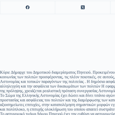
Κύριε Δήμαρχε του Δημοτικού διαμερίσματος Πηνειού. Προκειμένου 
κοινωνίας των πολιτών προσφέροντας, τις πλέον ποιοτικές, σε αυτούς
Αστυνομίας και τοπικών παραγόντων της πολιτείας . Η δημόσια ασφά
αλληλεγγύη και την ασφάλεια των δικαιωμάτων των πολιτών Η εφαρμ
της πρόληψης, χρειάζεται ρεαλιστική πρόταση συνεργασίας Αστυνομία
Το Σώμα της Ελληνικής Αστυνομίας έχει δώσει και δίνει τιτάνιο αγώ
προστασίας και ασφάλειας του πολιτών και της διαμόρφωσης των κα
αξιοσημείωτες επιτυχίες, στην καταπολέμηση σημαντικών μορφών εγκ
και πολύπλοκο, η επιτυχής ολοκλήρωση του οποίου απαιτεί συστράτευ
Το αστυνομικό τμήμα Δήμου Πηνειού έχει την ευθύνη να αστυνομεύσε