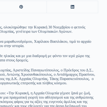
ας, ολοκληρώθηκε την Κυριακή 30 Νοεμβρίου ο φετινός
Ολυμπίας, γενέτειρα των Ολυμπιακών Αγώνων.
να μαραθωνοδρόμου, Χαρίλαου Βασιλάκου, τιμά το αρχαίο
υ στην ιστορία.
 ηλικίας και με μια διαδρομή με φόντο τον ιερό χώρο της
ατα στους δρομείς.
υμπίας, Αριστείδης Παναγιωτόπουλος, ο Πρόεδρος του Δ.Σ.,
σμού, Αντώνης Χρυσανθακόπουλος, ο Αντιδήμαρχος Πρασίνου,
ρος της Δ.Κ. Αρχαίας Ολυμπίας, Τάκης Παρασκευόπουλος, ο
 οργανωτικής επιτροπής και πλήθος κόσμου.
υ: «Την Κυριακή, η Αρχαία Ολυμπία γέμισε ξανά με ζωή,
ν μια πραγματική γιορτή του αθλητισμού και της ανθρώπινης
σμιος φάρος για τις αξίες της ευγενούς άμιλλας και της
οργανωτές και τους εθελοντές για την άρτια διεξαγωγή του