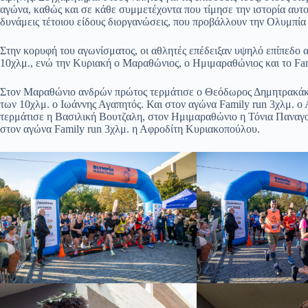
αγώνα, καθώς και σε κάθε συμμετέχοντα που τίμησε την ιστορία αυτού
δυνάμεις τέτοιου είδους διοργανώσεις, που προβάλλουν την Ολυμπία 
Στην κορυφή του αγωνίσματος, οι αθλητές επέδειξαν υψηλό επίπεδο 
10χλμ., ενώ την Κυριακή ο Μαραθώνιος, ο Ημιμαραθώνιος και το Fam
Στον Μαραθώνιο ανδρών πρώτος τερμάτισε ο Θεόδωρος Δημητρακάκ
των 10χλμ. ο Ιωάννης Αγαπητός. Και στον αγώνα Family run 3χλμ. 
τερμάτισε η Βασιλική Βουτζαλη, στον Ημιμαραθώνιο η Τόνια Παναγ
στον αγώνα Family run 3χλμ. η Αφροδίτη Κυριακοπούλου.