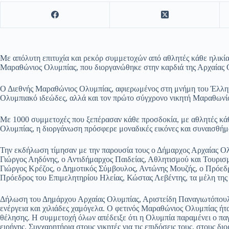
Με απόλυτη επιτυχία και ρεκόρ συμμετοχών από αθλητές κάθε ηλικί
Μαραθώνιος Ολυμπίας, που διοργανώθηκε στην καρδιά της Αρχαίας 
Ο Διεθνής Μαραθώνιος Ολυμπίας, αφιερωμένος στη μνήμη του Έλλη
Ολυμπιακό ιδεώδες, αλλά και τον πρώτο σύγχρονο νικητή Μαραθωνίο
Με 1000 συμμετοχές που ξεπέρασαν κάθε προσδοκία, με αθλητές κάθε
Ολυμπίας, η διοργάνωση πρόσφερε μοναδικές εικόνες και συναισθήμ
Την εκδήλωση τίμησαν με την παρουσία τους ο Δήμαρχος Αρχαίας Ολ
Γιώργος Αηδόνης, ο Αντιδήμαρχος Παιδείας, Αθλητισμού και Τουρι
Γιώργος Κρέζος, ο Δημοτικός Σύμβουλος, Αντώνης Μουζής, ο Πρόεδ
Πρόεδρος του Επιμελητηρίου Ηλείας, Κώστας Λεβέντης, τα μέλη της
Δήλωση του Δημάρχου Αρχαίας Ολυμπίας, Αριστείδη Παναγιωτόπουλο
ενέργεια και χιλιάδες χαμόγελα. Ο φετινός Μαραθώνιος Ολυμπίας ήτα
θέλησης. Η συμμετοχή όλων απέδειξε ότι η Ολυμπία παραμένει ο παγκό
ειρήνης. Συγχαρητήρια στους νικητές για τις επιδόσεις τους, στους δι