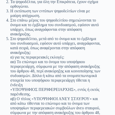
Τα ψηφοδέλτια, για όλη την Επικράτεια, έχουν σχήμα
ορθογώνιο.
Η εκτύπωση των εντύπων ψηφοδελτίων είναι με
μαύρη απόχρωση.
Στο επάνω μέρος του ψηφοδελτίου σημειώνονται το
όνομα και το έμβλημα του συνδυασμού, εφόσον αυτό
υπάρχει, όπως αναγράφονται στην απόφαση
ανακήρυξης.
Στο ψηφοδέλτιο, μετά από το όνομα και το έμβλημα
του συνδυασμού, εφόσον αυτό υπάρχει, αναγράφονται,
κατά σειρά, όπως αναφέρονται στην απόφαση
ανακήρυξης:
α) για τις περιφερειακές εκλογές:
αα) Το επώνυμο και το όνομα του υποψήφιου
περιφερειάρχη, σύμφωνα με την απόφαση ανακήρυξης
του άρθρου 48, περί ανακύρηξης και κοινοποίησης των
συδυασμών. Δίπλα ή κάτω από τα ονοματεπωνυμικά
στοιχεία του υποψήφιου περιφερειάρχη τίθεται η
ένδειξη
«ΥΠΟΨΗΦΙΟΣ ΠΕΡΙΦΕΡΕΙΑΡΧΗΣ», εντός ή εκτός
παρένθεσης.
αβ) Ο τίτλος «ΥΠΟΨΗΦΙΟΙ ΑΝΕΥ ΣΤΑΥΡΟΥ» και
από κάτω τίθενται το επώνυμο και το όνομα των
υποψηφίων περιφερειακών συμβούλων άνευ σταυρού,
σύμφωνα με την απόφαση ανακήρυξης του άρθρου 48,