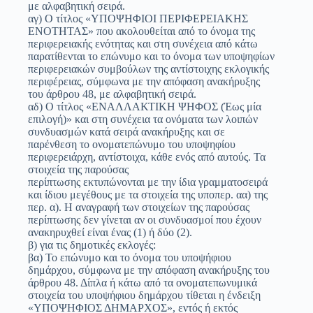
με αλφαβητική σειρά.
αγ) Ο τίτλος «ΥΠΟΨΗΦΙΟΙ ΠΕΡΙΦΕΡΕΙΑΚΗΣ
ΕΝΟΤΗΤΑΣ» που ακολουθείται από το όνομα της
περιφερειακής ενότητας και στη συνέχεια από κάτω
παρατίθενται το επώνυμο και το όνομα των υποψηφίων
περιφερειακών συμβούλων της αντίστοιχης εκλογικής
περιφέρειας, σύμφωνα με την απόφαση ανακήρυξης
του άρθρου 48, με αλφαβητική σειρά.
αδ) Ο τίτλος «ΕΝΑΛΛΑΚΤΙΚΗ ΨΗΦΟΣ (Έως μία
επιλογή)» και στη συνέχεια τα ονόματα των λοιπών
συνδυασμών κατά σειρά ανακήρυξης και σε
παρένθεση το ονοματεπώνυμο του υποψηφίου
περιφερειάρχη, αντίστοιχα, κάθε ενός από αυτούς. Τα
στοιχεία της παρούσας
περίπτωσης εκτυπώνονται με την ίδια γραμματοσειρά
και ίδιου μεγέθους με τα στοιχεία της υποπερ. αα) της
περ. α). Η αναγραφή των στοιχείων της παρούσας
περίπτωσης δεν γίνεται αν οι συνδυασμοί που έχουν
ανακηρυχθεί είναι ένας (1) ή δύο (2).
β) για τις δημοτικές εκλογές:
βα) Το επώνυμο και το όνομα του υποψήφιου
δημάρχου, σύμφωνα με την απόφαση ανακήρυξης του
άρθρου 48. Δίπλα ή κάτω από τα ονοματεπωνυμικά
στοιχεία του υποψήφιου δημάρχου τίθεται η ένδειξη
«ΥΠΟΨΗΦΙΟΣ ΔΗΜΑΡΧΟΣ», εντός ή εκτός