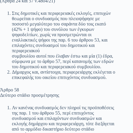
(Άρθρα 24 και 57 ν.4804/21)
Στις δημοτικές και περιφερειακές εκλογές, επιτυχών
θεωρείται ο συνδυασμός που πλειοψήφησε με
ποσοστό μεγαλύτερο του σαράντα δύο τοις εκατό
(42% + 1 ψήφο) του συνόλου των έγκυρων
ψηφοδελτίων, χωρίς να προσμετρώνται οι
εναλλακτικές ψήφοι της παρ. 6 του άρθρου 53, και
επιλαχόντες συνδυασμοί του δημοτικού και
περιφερειακού
συμβουλίου αυτοί που έλαβαν έστω και μία (1) έδρα,
σύμφωνα με το άρθρο 57, περί κατανομής των εδρών
του δημοτικού και περιφερειακού συμβουλίου.
Δήμαρχος και, αντίστοιχα, περιφερειάρχης εκλέγεται ο
επικεφαλής του οικείου επιτυχόντος συνδυασμού.
Άρθρο 58
Δεύτερο στάδιο προσμέτρησης
Αν κανένας συνδυασμός δεν πληροί τις προϋποθέσεις
της παρ. 1 του άρθρου 55, περί επιτυχόντος
συνδυασμού και επιλαχόντων συνδυασμών και
εκλογής δημάρχου και περιφερειάρχη, τότε διεξάγεται
από το αρμόδιο δικαστήριο δεύτερο στάδιο