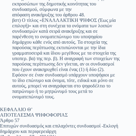
εκπροσώπων της δημοτικής κοινότητας του
συνδυασμού, σύμφωνα με την
απόφαση ανακήρυξης του άρθρου 48.
βστ) Ο τίτλος «ΕΝΑΛΛΑΚΤΙΚΗ ΨΗΦΟΣ (Έως μία
επιλογή)» και στη συνέχεια τα ονόματα των λοιπών
συνδυασμών κατά σειρά ανακήρυξης και σε
παρένθεση το ονοματεπώνυμο του υποψηφίου
δημάρχου κάθε ενός από αυτούς. Τα στοιχεία της
παρούσας περίπτωσης εκτυπώνονται με την ίδια
γραμματοσειρά και ίδιου μεγέθους με τα στοιχεία της
υποπερ. βα) της περ. β). Η αναγραφή των στοιχείων της
παρούσας περίπτωσης δεν γίνεται, αν οι συνδυασμοί
που έχουν ανακηρυχθεί είναι ένας (1) ή δύο (2).
Εφόσον σε έναν συνδυασμό υπάρχουν υποψήφιοι με
το ίδιο επώνυμο και όνομα, τότε, ειδικά και μόνο σε
αυτούς, μπορεί να αναγράφεται στο ψηφοδέλτιο το
πατρώνυμο ή το μητρώνυμό τους μετά το
ονοματεπώνυμό τους.
ΚΕΦΑΛΑΙΟ Θ’
ΑΠΟΤΕΛΕΣΜΑ ΨΗΦΟΦΟΡΙΑΣ
Άρθρο 57
Επιτυχών συνδυασμός και επιλαχόντες συνδυασμοί -Εκλογή
δημάρχου και περιφερειάρχη