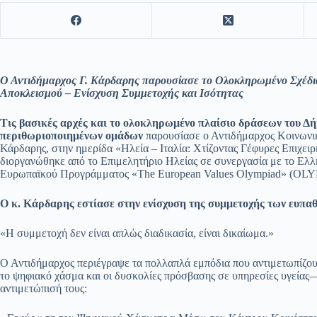
Ο Αντιδήμαρχος Γ. Κάρδαρης παρουσίασε το Ολοκληρωμένο Σχέδιο
Αποκλεισμού – Ενίσχυση Συμμετοχής και Ισότητας
Τις βασικές αρχές και το ολοκληρωμένο πλαίσιο δράσεων του Δ
περιθωριοποιημένων ομάδων
παρουσίασε ο Αντιδήμαρχος Κοινωνική
Κάρδαρης, στην ημερίδα «Ηλεία – Ιταλία: Χτίζοντας Γέφυρες Επιχει
διοργανώθηκε από το Επιμελητήριο Ηλείας σε συνεργασία με το Ελλ
Ευρωπαϊκού Προγράμματος «The European Values Olympiad» (OLY
Ο κ. Κάρδαρης εστίασε στην ενίσχυση της συμμετοχής των ευπαθ
«Η συμμετοχή δεν είναι απλώς διαδικασία, είναι δικαίωμα.»
Ο Αντιδήμαρχος περιέγραψε τα πολλαπλά εμπόδια που αντιμετωπίζου
το ψηφιακό χάσμα και οι δυσκολίες πρόσβασης σε υπηρεσίες υγείας—
αντιμετώπισή τους: