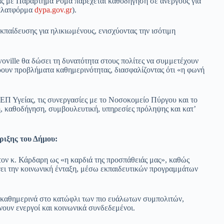
 με Παράρτημα Ρομά παρέχεται καθοδήγηση σε ανέργους για
 πλατφόρμα
dypa.gov.gr
).
κπαίδευσης για ηλικιωμένους, ενισχύοντας την ισότιμη
ille θα δώσει τη δυνατότητα στους πολίτες να συμμετέχουν
έρουν προβλήματα καθημερινότητας, διασφαλίζοντας ότι «η φωνή
Π Υγείας, τις συνεργασίες με το Νοσοκομείο Πύργου και το
, καθοδήγηση, συμβουλευτική, υπηρεσίες πρόληψης και κατ’
ριξης του Δήμου:
ον κ. Κάρδαρη ως «η καρδιά της προσπάθειάς μας», καθώς
άγει την κοινωνική ένταξη, μέσω εκπαιδευτικών προγραμμάτων
 καθημερινά στο κατώφλι των πιο ευάλωτων συμπολιτών,
νουν ενεργοί και κοινωνικά συνδεδεμένοι.