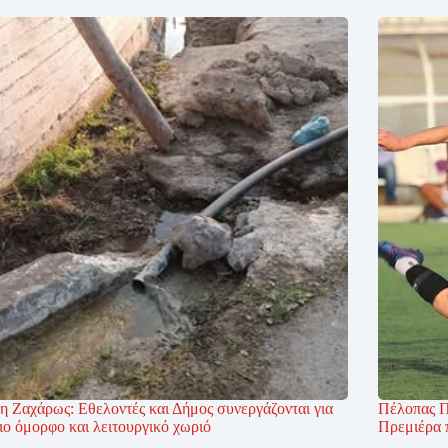
η Ζαχάρως: Εθελοντές και Δήμος συνεργάζονται για
Πέλοπας Π
ιο όμορφο και λειτουργικό χωριό
Πρεμιέρα 