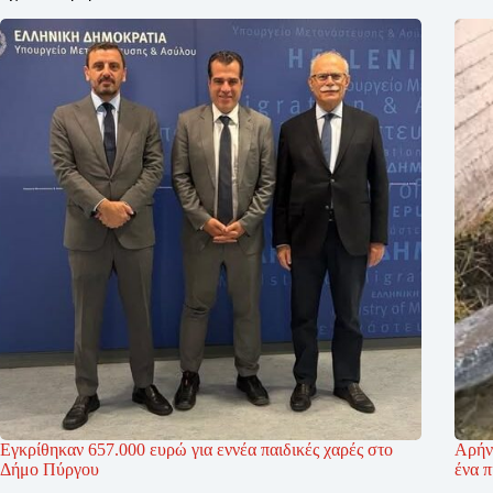
Εγκρίθηκαν 657.000 ευρώ για εννέα παιδικές χαρές στο
Αρήν
Δήμο Πύργου
ένα π