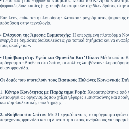
• Γεφύρωση του Ψηφιακού Χάσματος: Μέσω του Κέντρου Κοινότητας
ψηφιακές διαδικασίες (π.χ. υποβολή ατομικών σχεδίων δράσης στην
Επιπλέον, επίκειται η υλοποίηση πιλοτικού προγράμματος ψηφιακής ε
πρόσβαση στην τεχνολογία.
•
Ενίσχυση της Άμεσης Συμμετοχής:
Η επερχόμενη πλατφόρμα Novov
ενεργά σε δημόσιες διαβουλεύσεις για τοπικά ζητήματα και να αναφ
τους ακούγεται».
•
Πρόσβαση στην Υγεία και Φροντίδα Κατ’ Οίκον:
Μέσα από το ΚΕ
πρόγραμμα «Βοήθεια στο Σπίτι», οι πολίτες λαμβάνουν πληροφόρηση
οίκον φροντίδα.
Οι δομές που αποτελούν τους Βασικούς Πυλώνες Κοινωνικής Στή
1.
Κέντρο Κοινότητας με Παράρτημα Ρομά:
Χαρακτηρίστηκε από τ
λειτουργεί ως οργανισμός που χτίζει γέφυρες εμπιστοσύνης και προ
και συμβουλευτικής υποστήριξης” .
2. «Βοήθεια στο Σπίτι»:
Με 31 εργαζόμενους, το πρόγραμμα φτάνει
παρέχοντας φροντίδα και τη δυνατότητα στους ανθρώπους να παραμεί