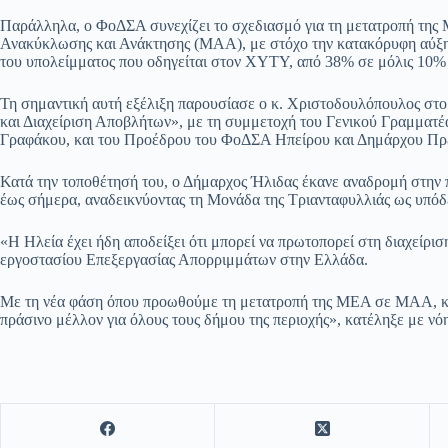
Παράλληλα, ο ΦοΔΣΑ συνεχίζει το σχεδιασμό για τη μετατροπή τη
Ανακύκλωσης και Ανάκτησης (ΜΑΑ), με στόχο την κατακόρυφη αύξ
του υπολείμματος που οδηγείται στον ΧΥΤΥ, από 38% σε μόλις 10% 
Τη σημαντική αυτή εξέλιξη παρουσίασε ο κ. Χριστοδουλόπουλος στ
και Διαχείριση Αποβλήτων», με τη συμμετοχή του Γενικού Γραμματ
Γραφάκου, και του Προέδρου του ΦοΔΣΑ Ηπείρου και Δημάρχου Πρέ
Κατά την τοποθέτησή του, ο Δήμαρχος Ήλιδας έκανε αναδρομή στην π
έως σήμερα, αναδεικνύοντας τη Μονάδα της Τριανταφυλλιάς ως υπόδε
«Η Ηλεία έχει ήδη αποδείξει ότι μπορεί να πρωτοπορεί στη διαχείρισ
εργοστασίου Επεξεργασίας Απορριμμάτων στην Ελλάδα.
Με τη νέα φάση όπου προωθούμε τη μετατροπή της ΜΕΑ σε ΜΑΑ, κάν
πράσινο μέλλον για όλους τους δήμου της περιοχής», κατέληξε με ν