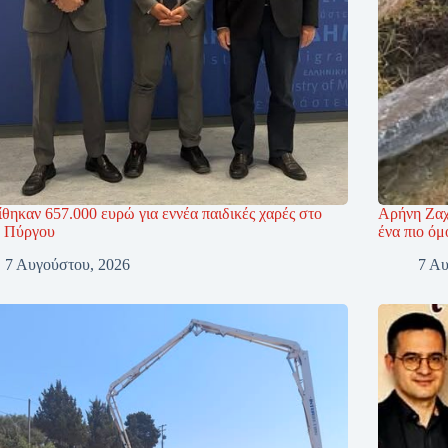
θηκαν 657.000 ευρώ για εννέα παιδικές χαρές στο
Αρήνη Ζαχ
 Πύργου
ένα πιο όμ
7 Αυγούστου, 2026
7 Αυ