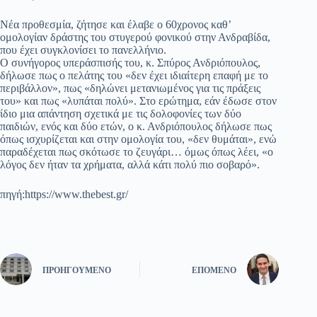
Νέα προθεσμία, ζήτησε και έλαβε ο 60χρονος καθ’
ομολογίαν δράστης του στυγερού φονικού στην Ανδραβίδα,
που έχει συγκλονίσει το πανελλήνιο.
Ο συνήγορος υπεράσπισής του, κ. Σπύρος Ανδριόπουλος,
δήλωσε πως ο πελάτης του «δεν έχει ιδιαίτερη επαφή με το
περιβάλλον», πως «δηλώνει μετανιωμένος για τις πράξεις
του» και πως «λυπάται πολύ». Στο ερώτημα, εάν έδωσε στον
ίδιο μια απάντηση σχετικά με τις δολοφονίες των δύο
παιδιών, ενός και δύο ετών, ο κ. Ανδριόπουλος δήλωσε πως
όπως ισχυρίζεται και στην ομολογία του, «δεν θυμάται», ενώ
παραδέχεται πως σκότωσε το ζευγάρι… όμως όπως λέει, «ο
λόγος δεν ήταν τα χρήματα, αλλά κάτι πολύ πιο σοβαρό».
πηγή:https://www.thebest.gr/
ΠΡΟΗΓΟΎΜΕΝΟ
ΕΠΌΜΕΝΟ