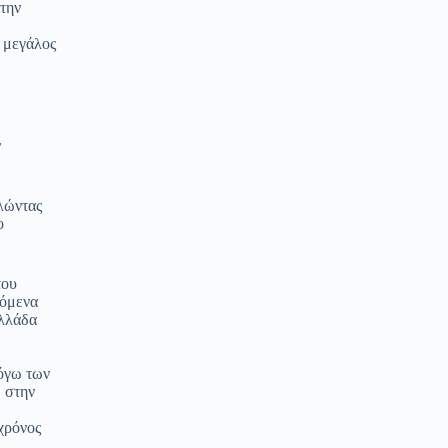
 την
 μεγάλος
ν
λώντας
ο
του
νόμενα
Ελλάδα
λόγω των
 στην
χρόνος