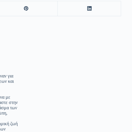
ναν για
εων και
ωνα με
αστε στην
χάσμα των
ώπη,
ομική ζωή
μων