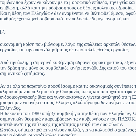
τομέων που έχουν να κάνουν με το μορφωτικό επίπεδο, την υγεία και
επιβίωση, αλλά και την πρόσβασή τους σε θέσεις πολιτικής εξουσίας.
Και η θέση των Ελληνίδων δεν αναμένεται να βελτιωθεί άμεσα, αφού
αριθμός έχει πληγεί σοβαρά από την πολυεπίπεδη υγειονομική και
[2]
οικονομική κρίση που βιώνουμε, λόγω της απώλειας αρκετών θέσεω
εργασίας και την απασχόλησή τους σε επισφαλείς θέσεις εργασίας.
Από την άλλη, η σημερινή κυβέρνηση αδρανεί χαρακτηριστικά, εξαντ
την δράση της μόνο σε συμβολικές κινήσεις ανάδειξης αυτού του τόσ
σημαντικού ζητήματος.
Αν σε όλα τα παραπάνω προσθέσουμε και τις οικονομικές συνέπειες 
κλιμακούμενου πολέμου στην Ουκρανία, όπως και τα συχνότατα φαι
ενδοοικογενειακής βίας και γυναικοκτονιών, γίνεται αντιληπτό ότι η 
μπορεί μεν να ανήκει στους Έλληνες αλλά σίγουρα δεν ανήκει …στις
Ελληνίδες.
Η δεκαετία του 1980 υπήρξε κομβική για την θέση των Ελληνίδων, 
σημαντικών θεσμικών παρεμβάσεων των κυβερνήσεων του ΠΑΣΟΚ,
κατεύθυνση της επίτευξης της ισότητας μεταξύ των δύο φύλων.
Ωστόσο, σήμερα πρέπει να γίνουν πολλά, για να καλυφθεί ο χαμένος 
και να δοθούν οι κατάλληλες ευκαιρίες.