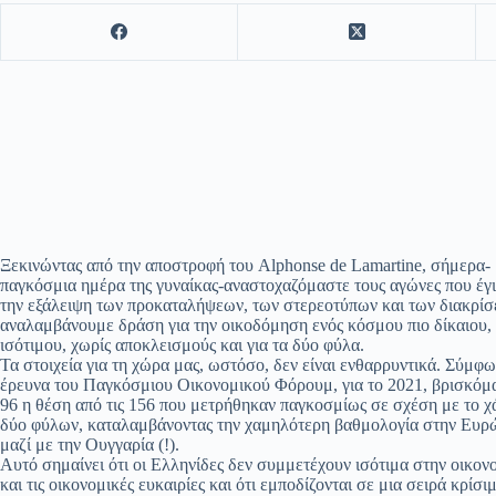
Ξεκινώντας από την αποστροφή του Alphonse de Lamartine, σήμερα-
παγκόσμια ημέρα της γυναίκας-αναστοχαζόμαστε τους αγώνες που έγι
την εξάλειψη των προκαταλήψεων, των στερεοτύπων και των διακρίσ
αναλαμβάνουμε δράση για την οικοδόμηση ενός κόσμου πιο δίκαιου,
ισότιμου, χωρίς αποκλεισμούς και για τα δύο φύλα.
Τα στοιχεία για τη χώρα μας, ωστόσο, δεν είναι ενθαρρυντικά. Σύμφ
έρευνα του Παγκόσμιου Οικονομικού Φόρουμ, για το 2021, βρισκόμ
96 η θέση από τις 156 που μετρήθηκαν παγκοσμίως σε σχέση με το 
δύο φύλων, καταλαμβάνοντας την χαμηλότερη βαθμολογία στην Ευρ
μαζί με την Ουγγαρία (!).
Αυτό σημαίνει ότι οι Ελληνίδες δεν συμμετέχουν ισότιμα στην οικον
και τις οικονομικές ευκαιρίες και ότι εμποδίζονται σε μια σειρά κρίσι