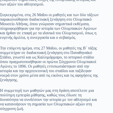
των αξιών του αθλητισμού.
Συγκεκριμένα, στις 26 Μαΐου οι μαθητές και των δύο τάξεων
παρακολούθησαν διαδικτυακή ξενάγηση στο Ολυμπιακό
Μουσείο Αθήνας, όπου γνώρισαν σημαντικά εκθέματα,
πληροφορήθηκαν για την ιστορία των Ολυμπιακών Αγώνων
και ήρθαν σε επαφή με τα ιδανικά του Ολυμπισμού, όπως η
ευγενής άμιλλα, η συνεργασία και ο σεβασμός.
Την επόμενη ημέρα, στις 27 Μαΐου, οι μαθητές της Β΄ τάξης
συμμετείχαν σε διαδικτυακή ξενάγηση στο Παναθηναϊκό
Στάδιο, γνωστό και ως Καλλιμάρμαρο, το ιστορικό στάδιο
όπου πραγματοποιήθηκαν οι πρώτοι Σύγχρονοι Ολυμπιακοί
Αγώνες το 1896. Οι μαθητές εντυπωσιάστηκαν από την
ιστορία και την αρχιτεκτονική του σταδίου και ταξίδεψαν
νοερά στον χρόνο μέσα από τις εικόνες και τις αφηγήσεις της
ξενάγησης.
Η συμμετοχή των μαθητών μας στη δράση αποτέλεσε μια
πολύτιμη εμπειρία μάθησης, καθώς τους έδωσε τη
δυνατότητα να συνδέσουν την ιστορία με τον αθλητισμό και
να κατανοήσουν τη σημασία των Ολυμπιακών αξιών στη
σύγχρονη ζωή.